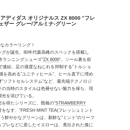
ディダス オリジナルス ZX 8000 "フレ
フェザー グレー/アルミナ-グリーン
快なカラーリング！
ングが誕生。80年代最高峰のスペックを搭載し
作ランニングシューズ"
ZX 8000
"。ソール裏を前
"で連結、足の過度なねじれを抑制する"トルショ
感を高める"ユニティヒール"、ヒール直下に埋め
"ソフトセルシステム"など、最先端テクノロジ
その当時のスタイルは色褪せない魅力を保ち、現
脚光を浴びている。
想を得たシリーズに、既報の"
STRAWBERRY
対をなす、"FRESH MINT TEA(フレッシュミント
覆う鮮やかなグリーンは、新鮮な"ミント"のリーフ
ュブレなどに差したイエローは、煮出された後に