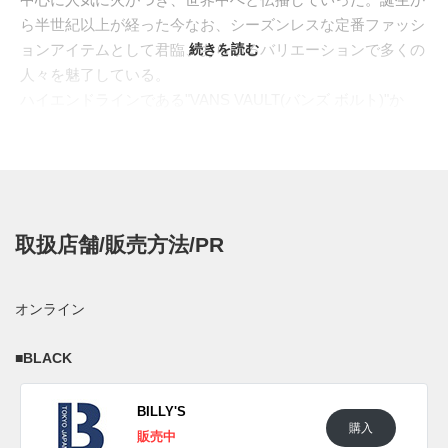
ら半世紀以上が経った今なお、シーズンレスな定番ファッシ
ョンアイテムとして君臨、あらゆるバリエーションで多くの
続きを読む
人々を魅了している。
ハイエンドラインである"VANS VAULT(バンズ ボルト)"か
ら、幾何学模様の刺繍をアクセントに入れ
た"AUTHENTIC"が登場。一見するとシンプルなモノトーン
ルックだが、同色の刺繍でアレンジすることでクラシカルな
良さはそのままにモダンな印象へ。履き口やシューレース、
サイドウォールにはリフレクターを散りばめ、光加減によっ
取扱店舗/販売方法/PR
て表情が変化するギミックを搭載。スタンダードなイメージ
をキープしながら、個性を取り込んだ技ありの一足となって
いる。カラーは、ブラックとホワイトの2色展開。
オンライン
日本国内では2021年11月5日よりBILLY'S ENTにて販売開
始。価格は11,000円(税込)。 また新たな情報が入り次第、ス
■
BLACK
ニーカーウォーズの
Twitter
や
Facebook
などで報告したい。
BILLY'S
■
BLACK
購入
販売中