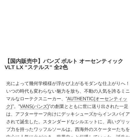
【国内販売中】バンズ ボルト オーセンティック
VLT LX "ステルス" 全2色
光によって幾何学模様が浮かび上がるモダンな仕上がりへ！
いつの時代も変わらない魅力を放ち、不動の人気を誇るミニ
マルなローテクスニーカー、"
AUTHENTIC(オーセンティッ
ク)
"。"
VANS(バンズ)
"の創業とともに世に送り出された一足
は、アフターサーフ向けにデッキシューズからインスパイア
されて誕生した。スタンダードなシルエットに、高いグリッ
プ力を持ったワッフルソールは、西海外のスケーターたちを
中心に人気に火がつき、世界中へと伝播していった。誕生か