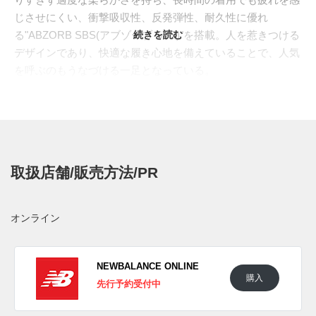
じさせにくい、衝撃吸収性、反発弾性、耐久性に優れ
る"ABZORB SBS(アブゾーブ SBS)"を搭載。人を惹きつける
続きを読む
デザインであり、快適な履き心地を備えていることで、人気
を呼ぶのもうなづける一足となっている。
最新作のウィメンズモデルではサステナブル仕様でリリース
される。ホワイトをベースに爽やかなカラーリングでまとめ
たアッパーには、リサイクルや天然由来の素材で構成。杢の
ような風合いが楽しめ、個性を発揮してくれる。シルバーの
パーツは光を反射するリフレクティブ仕様となり、暗闇でも
取扱店舗/販売方法/PR
存在感をアピールしてくれる。シンプルでスタイリングを問
わない、夏に向けたデイリーユースにぴったりな1足に仕上
がっている。
オンライン
日本国内では2021年7月15日より一部のニューバランス取扱
店にて発売予定。価格は31,900円(税込)。 また新たな情報が
入り次第、スニーカーウォーズの
Twitter
や
Facebook
などで報
NEWBALANCE ONLINE
購入
告したい。
先行予約受付中