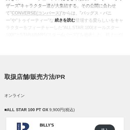
ザーズ"キャラクター達が大集結する。その公開に合わせ
て"
CONVERSE(コンバース)
"からは、"バッグス・バニ
ー"や"トゥイーティー"など、劇中に登場する愛らしいをキャ
続きを読む
ラクターをフィーチャーした"ALL STAR 100(オールスター
100)"とSTAR&BARS(スター&バーズ)"を発表した。程よいヴ
ィンテージ感漂う"ALL STAR 100 PT OX"は、キャラクター
を全面に落とし込んでインパクトを持たせた。そして"HI"で
は90sのアーカイブモデルとして名高い、"NBA"のチームロ
ゴを散りばめたモデルを着想源に、アッパー全体にジェーム
ズ達が所属するチーム、"TUNE SQUAD"のロゴを描い
取扱店舗/販売方法/PR
た。"STAR&BARS BB"はヘアリースウェードで包み込
み、"バッグス・バニー"をフィーチャーした遊び心溢れる仕
上がりへ。インソールは両足揃えることでキュートなイラス
オンライン
トが完成する。
日本国内では2021年7月より一部のコンバース取扱店にて発
■
ALL STAR 100 PT OX
9,900円(税込)
売予定。 また新たな情報が入り次第、スニーカーウォーズ
の
Twitter
や
Facebook
などで報告したい。
BILLY'S
購入