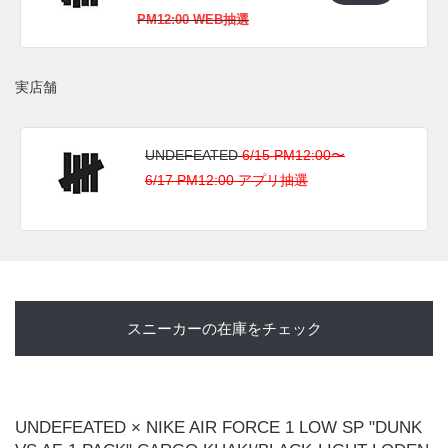
日本国内では2021年6月19日よりUNDEFEATEDにて発売予
PM12:00 WEB抽選
定。価格は17,050円(税込)。 また新たな情報が入り次第、ス
ニーカーウォーズの
Twitter
や
Facebook
などで報告したい。
実店舗
(pic.
magic_tarantino
, ericpengcheng, UNDEFEATED)
UNDEFEATED
6/15 PM12:00〜
6/17 PM12:00 アプリ抽選
スニーカーの在庫をチェック
この投稿をInstagramで見る
UNDEFEATED × NIKE AIR FORCE 1 LOW SP "DUNK