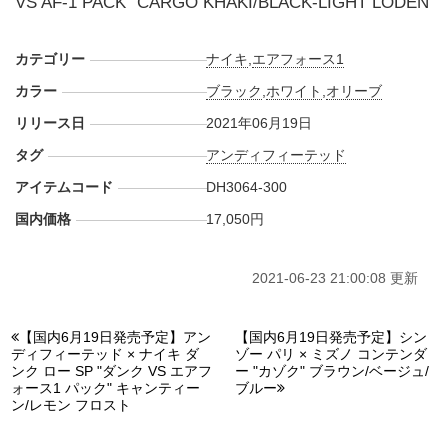
VS AF-1 PACK" CARGO KHAKI/BLACK-LIGHT LODEN
カテゴリー
ナイキ
,
エアフォース1
カラー
ブラック
,
ホワイト
,
オリーブ
リリース日
2021年06月19日
タグ
アンディフィーテッド
アイテムコード
DH3064-300
UNDEFEATED JAPAN(@undefeated_japan)がシェアした投稿
国内価格
17,050円
2021-06-23 21:00:08 更新
【国内6月19日発売予定】アン
【国内6月19日発売予定】シン
ディフィーテッド × ナイキ ダ
ゾー パリ × ミズノ コンテンダ
ンク ロー SP "ダンク VS エアフ
ー "カゾク" ブラウン/ベージュ/
ォース1 パック" キャンティー
ブルー
ン/レモン フロスト