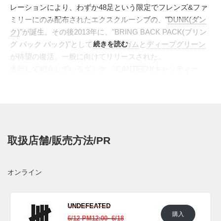
レーションにより、わずか48足という限定でフレンズ&ファ
ミリーにのみ配布されたエクスクルーシブの、"
DUNK(ダン
ク)
"が誕生。その後2013年に、"BRING BACK PACK(ブリン
グ バック パック)"として
ホワイト/ガム
続きを読む
と
ディープグリーン
が待望の復活、一般に向けてリリースされた。
先行して紹介しているダンク、"
CANTEEN(キャンティー
ン)
"と、"
BLUE SNAKE(ブルースネイク)
"に引き続き、アン
ディ歴代のエクスクルーシブを代表する名作、"DUNK
PREMIUM HIGH UNDFTD SP"のデザインが、"
AIR FORCE
1(エアフォース 1)
"へとフュージョン。通称、"BALLISTIC(バ
リスティック)"と呼ばれる防弾ベストをインスパイアした素
取扱店舗/販売方法/PR
材とカラーにはアンディのイメージが凝縮されている。ヒー
ルの、"FIVE STRIKES(ファイブ ストライクス)"に至るまで
忠実にダンクのデザインを再現した、往年のスニーカーフリ
オンライン
ークにはたまらない仕上がりとなっている。
海外では2021年6月ごろより発売予定。
UNDEFEATED
購入
UPDATE
6/12 PM12:00~6/18