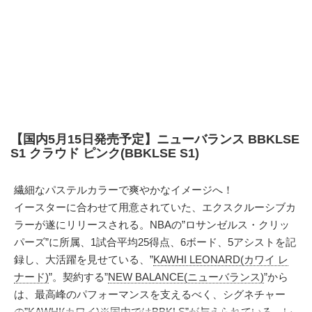
【国内5月15日発売予定】ニューバランス BBKLSE
S1 クラウド ピンク(BBKLSE S1)
繊細なパステルカラーで爽やかなイメージへ！
イースターに合わせて用意されていた、エクスクルーシブカ
ラーが遂にリリースされる。NBAの”ロサンゼルス・クリッ
パーズ”に所属、1試合平均25得点、6ボード、5アシストを記
録し、大活躍を見せている、”
KAWHI LEONARD(カワイ レ
ナード)
”。契約する”
NEW BALANCE(ニューバランス)
”から
は、最高峰のパフォーマンスを支えるべく、シグネチャー
の”KAWHI(カワイ)※国内ではBBKLS”が与えられている。レ