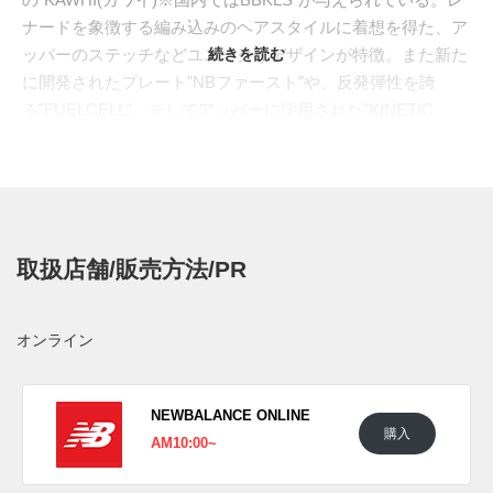
ナードを象徴する編み込みのヘアスタイルに着想を得た、ア
ッパーのステッチなどユニークなデザインが特徴。また新た
続きを読む
に開発されたプレート”NBファースト”や、反発弾性を誇
る”FUELCELL”、そしてアッパーに採用された”KINETIC
STITCH”が、瞬間的なプレイでも安定性を発揮するハイスペ
ックな仕上がりとなっている。
2021年4月6日に行われた”ブレイザーズ”戦で、見事に勝利を
収めた際に着用していた”CLOUD PINK(クラウド ピンク)”が
登場。春らしいパステルカラーを中心に構成、なかでもクラ
取扱店舗/販売方法/PR
ウドピンクは、メッシュのアンダーレイ、合成素材のトゥボ
ックス、クォーターパネルにあしらわれ、ソフトな印象を与
えてくれる。ヒールブロックにティールを、つま先のオーバ
オンライン
ーレイにはベビーブルー。さらに、アクセントにベージュが
使われ、タン、シューレース、内側のライナーはブラックで
オフセットされている。
NEWBALANCE ONLINE
購入
日本国内では2021年5月15日よりNEW BALANCE 原宿とオ
AM10:00~
ンラインストアにて発売予定。価格は24,200円(税込)。 また