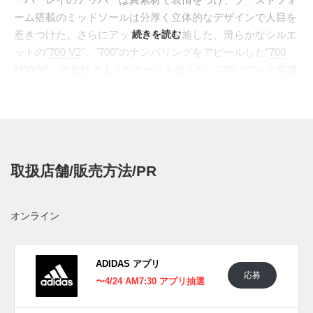
ーム搭載のミッドソールは分厚く立体的なデザインで人目を
惹きつけた。さらにアップデートを施した、滑らかなシルエ
続きを読む
ットの"
700 V2
"、"700"のナンバリングをアピールした”
700
MNVN
”、外骨格のようなケージを備えた、"
700 V3
"へと変遷
を遂げ、シリーズ屈指の豊富なラインナップを誇る。
その"700"シリーズの原点より、"YEEZY"シリーズには珍し
い、目の覚めるような強烈なコントラストカラーが登場。ボ
リューム感満載のアッパーは、鮮やかブルーでまと
め、"BOOST"フォームをフルレングスに搭載したチャンキー
取扱店舗/販売方法/PR
なソールは、エネルギッシュなオレンジで彩色。ファースト
カラー、"
WAVE RUNNER
"同様、オーバーレイとアウトソー
ルはブラックで引き締め、一目でそれと分かる創造性溢れる
オンライン
デザインと重厚なシルエットを際立てた。
日本国内では2021年4月24日より一部のアディダス オリジナ
ルス取扱店にて発売予定。価格は33,000円(税込)。 また新た
ADIDAS アプリ
応募
な情報が入り次第、スニーカーウォーズの
Twitter
や
Facebook
〜4/24 AM7:30 アプリ抽選
などで報告したい。