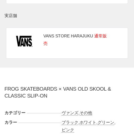
売予定。価格はOLD SKOOLが13,200円(税込)、SLIP-ONが
11,000円(税込)。 また新たな情報が入り次第、スニーカーウ
実店舗
ォーズの
Twitter
や
Facebook
などで報告したい。
(pic. VANS, wallstreet_8092)
VANS STORE HARAJUKU
通常販
売
FROG SKATEBOARDS × VANS OLD SKOOL &
CLASSIC SLIP-ON
カテゴリー
ヴァンズ
,
その他
カラー
ブラック
,
ホワイト
,
グリーン
,
ピンク