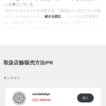
ンを虜にしている。
スケートカルチャーを代表する、"
VANS(バンズ)
"とタッグ組
んで、カプセルコレクションを発表。シューズは2型展開さ
続きを読む
れ、1足目はブランドアイコンであるサイドのサーフライン
が特徴的な"
OLD SKOOL(オールドスクール)
"。ブラックボデ
ィにホワイトのステッチを施し、サーフラインに脱力系キャ
ラクターのシリコンパッチをあしらった。2足目は、"すぐ履
けてスケボーができるシューズ"をコンセプトに誕生し
た"
SLIP-ON(スリッポン)
"がラインナップ。伝統的なチェッ
カーパターンをオレンジやグリーン、ピンクなどのマルチカ
取扱店舗/販売方法/PR
ラーであしらい、てんとう虫や花など可愛らしいグラフィッ
クで装飾。"VANS"の伝統的なスタイルと、"FROG
SKATEBORDS"のコミカルさが見事に融合したポップなコレ
オンライン
クションに仕上がっている。
海外では2021年2月18日より発売予定。
mortartokyo
購入
UPDATE
2/27 AM0:00~
日本国内では2021年2月27日より一部のバンズ取扱店にて発