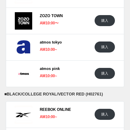
報告したい。
(pic. REEBOK)
ZOZO TOWN
購入
AM10:00〜
atmos tokyo
購入
AM10:00~
atmos pink
購入
AM10:00~
■
BLACK/COLLEGE ROYAL/VECTOR RED (H02761)
REEBOK ONLINE
購入
AM10:00~