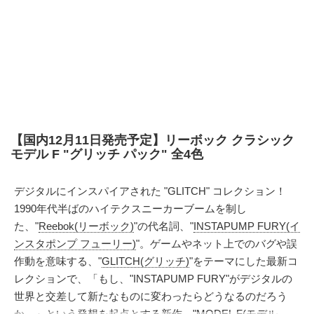
【国内12月11日発売予定】リーボック クラシック
モデル F "グリッチ パック" 全4色
デジタルにインスパイアされた "GLITCH" コレクション！
1990年代半ばのハイテクスニーカーブームを制し
た、"
Reebok(リーボック)
"の代名詞、"
INSTAPUMP FURY(イ
ンスタポンプ フューリー)
"。ゲームやネット上でのバグや誤
作動を意味する、"
GLITCH(グリッチ)
"をテーマにした最新コ
レクションで、「もし、"INSTAPUMP FURY"がデジタルの
世界と交差して新たなものに変わったらどうなるのだろう
か。」という発想を起点とする新作、"MODEL F(モデル