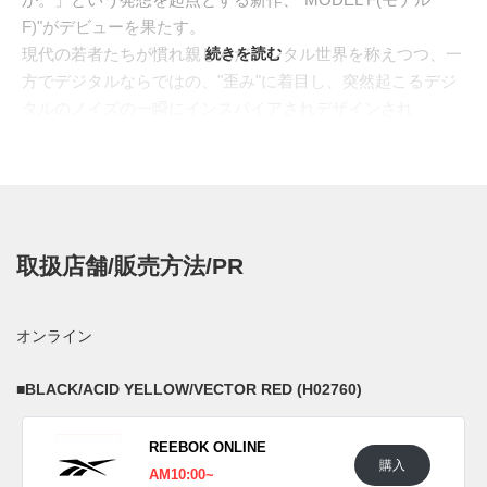
F)"がデビューを果たす。
現代の若者たちが慣れ親しんだデジタル世界を称えつつ、一
続きを読む
方でデジタルならではの、"歪み"に着目し、突然起こるデジ
タルのノイズの一瞬にインスパイアされデザインされ
た、"GLITCH"。今の時代に合わせてポンプテクノロジーを
再解釈し誕生したのが、"MODEL F"だ。ポンプのOGカラー
をコンセプトとした、"FILTERED EFFECT(フィルター効
果)"と、ソーシャルアプリやゲームのアイコンからインスピ
レーションを得た、"THE NETWORK(ネットワーク)"の各2
取扱店舗/販売方法/PR
カラー、全4カラーがラインナップ。オリジナル
の、"
TRICOLORE(トリコロール)
"をイメージし
た、"H02761"カラーは、イラストを
米山舞
が、声優を
上坂す
オンライン
みれ
が担当する。"PUMP"の新時代到来を示した未来感あふ
れる仕上がりとなっている。
■
BLACK/ACID YELLOW/VECTOR RED (H02760)
日本国内では2020年12月11日よりリーボック クラシック取
扱店にて発売予定。価格は15,400円(税込)。 また新たな情報
REEBOK ONLINE
が入り次第、スニーカーウォーズの
Twitter
や
Facebook
などで
購入
AM10:00~