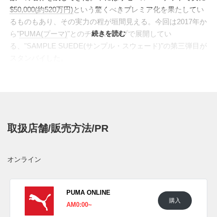
$50,000(約520万円)
という驚くべきプレミア化を果たしてい
るものもあり、その実力の程が垣間見える。今回は2017年か
ら"
PUMA(プーマ)
"とのチームアップで展開してい
続きを読む
る、"SAMPLE SUEDE(サンプル・スウェード)"の第三弾目が
スタンバイした。
プーマ伝統のクラシックモデル、"
SUEDE(スウェード)
"を独
特のセンスでアレンジ。デザインの試行錯誤の中で偶然に誕
生した、サンプルからインスピレーションを受けて製作され
たシリーズ作だ。第一弾目はマルチカラー、第二弾目は
グレ
ー
のミスマッチデザインでリリースされた。今作も同様のミ
取扱店舗/販売方法/PR
スマッチ仕様で登場。左右のパネルをそれぞれ鮮烈なレッド
とシックなディープレッドで構成。派手になりがちなミスマ
ッチデザインを、巧みなパネリングとカラーブロックを施
オンライン
し、実に上品な仕上がりとなっている。
海外では2020年12月4日より一部のプーマ取扱店にて発売予
定。
PUMA ONLINE
購入
AM0:00~
UPDATE