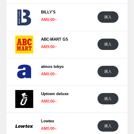
日本国内では2020年12月22日より一部のプーマ取扱店にて
BILLY'S
発売予定。価格は14,300円(税込)。 また新たな情報が入り次
購入
AM0:00~
第、スニーカーウォーズの
Twitter
や
Facebook
などで報告した
い。
ABC-MART GS
(pic. kiks.com)
購入
AM9:00~
atmos tokyo
購入
AM0:00~
Uptown deluxe
購入
AM0:00~
Lowtex
購入
AM0:00~