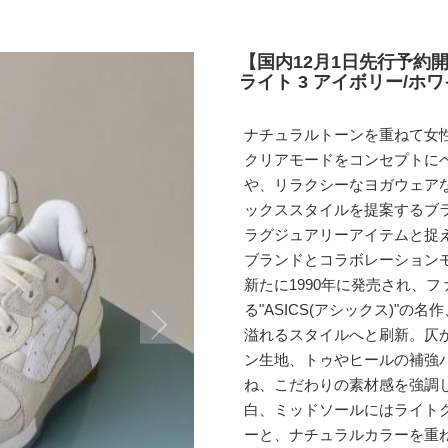
【国内12月1日先行予約開
ライト 3 アイボリー/ホ
ナチュラルトーンを重ねて女
クリアモードをコンセプトに
や、リラクシーなヨガウェア
ックススタイルを提案するブラン
ラグジュアリーアイテムと捉え
ブランドとコラボレーション
新たに1990年に発売され、
る"ASICS(アシックス)"の名作
溢れるスタイルへと刷新。仄
ン生地、トゥやヒールの補強
ね、こだわりの素材感を強調
白、ミッドソールにはライト
ーと、ナチュラルカラーを重