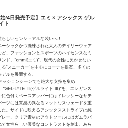
始/4日発売予定】エミ × アシックス ゲル
ワイト
性らしいセンシュアルな装いへ！
ベーシックかつ洗練された大人のデイリーウェア
など、ファッションとスポーツのハイセンスなミ
ド、"emmi(エミ)"。現代の女性に欠かせない
る"スニーカー"を中心にコーデを提案、多くの
モデルを展開する。
ファッションシーンでも絶大な支持を集め
、"
GEL-LYTE Ⅲ(ゲルライト Ⅲ)
"を、エレガンス
かに色付くベースアッパーにはドレッシーなサテ
パーツには質感の異なるマットなスウェードを重
した。サイドに映えるアシックスストライプは純
グレー、クリア素材のアウトソールにはガムラバ
ねて女性らしい優美なコントラストを創出。あら