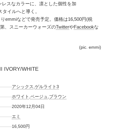
ンレスなカラーに、凛とした個性を加
なスタイルへと導く。
りemmiなどで発売予定。価格は16,500円(税
次第、スニーカーウォーズの
Twitter
や
Facebook
な
(pic. emmi)
II IVORY/WHITE
アシックス
,
ゲルライト3
ホワイト
,
ベージュ
,
ブラウン
2020年12月04日
エミ
16,500円