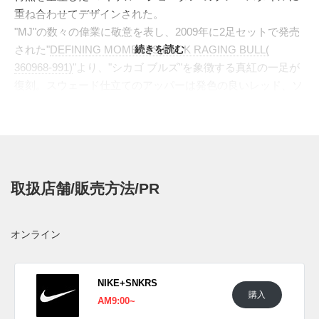
重ね合わせてデザインされた。
"MJ"の数々の偉業に敬意を表し、2009年に2足セットで発売
された"
DEFINING MOMENTS PACK RAGING BULL(
続きを読む
360968-991)
"より、"シカゴ ブルズ"を象徴する真紅の一足が
復刻。スウェード仕立てのアッパーは発色の良いレッド、ソ
ールはブラックで切り替え力強いコントラストを描いた。シ
ュータンはリフレクター素材で切り替え、ヒールサイドには
栄光の背番号"23"を刺繍。ファンの間ではカルト的な人気を
博し、これまで噂になりながら実現しなかった名作の復刻
に、激しい争奪戦が予想される。
取扱店舗/販売方法/PR
海外では2021年4月10日より発売予定。価格は$190。
UPDATE
オンライン
日本国内では2021年4月10日より一部のジョーダン ブランド
取扱店にて発売予定。価格は23,100円(税込)。 また新たな情
報が入り次第、スニーカーウォーズの
Twitter
や
Facebook
など
NIKE+SNKRS
購入
で報告したい。
AM9:00~