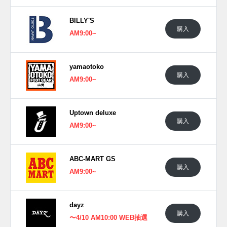
(pic. dayz)
BILLY'S
購入
AM9:00~
yamaotoko
購入
AM9:00~
Uptown deluxe
購入
AM9:00~
ABC-MART GS
購入
AM9:00~
dayz
購入
〜4/10 AM10:00 WEB抽選