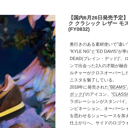
【国内6月26日発売予定】
ク クラシック レザー モ
(FY0832)
奥行きのある素材使いで"違い
"KYLE NG"と"ED DAVI
DEAD(ブレイン・デッド)
ンで出会った2人の才能が融
ルチャーがクロスオーバーし
ニスタを魅了している。
2018年に発売された
"BEAM
ボック)
"のアイコン、"
CLASS
ラボレーションがスタンバイ
ンビネーション。オーバーレ
を思わせるシューレースを加
仕上がりへ。サイドのロゴウインド