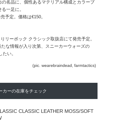
力の名品に、個性あるマテリアル構成とカラーブ
せる一足に。
売予定。価格は‎€150。
日よりリーボック クラシック取扱店にて発売予定。
 また新たな情報が入り次第、スニーカーウォーズの
したい。
(pic. wearebraindead, farmtactics)
ーカーの在庫をチェック
LASSIC CLASSIC LEATHER MOSS/SOFT
W