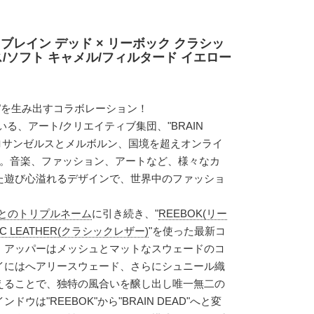
ブレイン デッド × リーボック クラシッ
ス/ソフト キャメル/フィルタード イエロー
"を生み出すコラボレーション！
S"が率いる、アート/クリエイティブ集団、"BRAIN
"。ロサンゼルスとメルボルン、国境を超えオンライ
合。音楽、ファッション、アートなど、様々なカ
た遊び心溢れるデザインで、世界中のファッショ
S"とのトリプルネーム
に引き続き、"
REEBOK(リー
IC LEATHER(クラシックレザー)
"を使った最新コ
。アッパーはメッシュとマットなスウェードのコ
イにはへアリースウェード、さらにシュニール織
えることで、独特の風合いを醸し出し唯一無二の
ウは"REEBOK"から"BRAIN DEAD"へと変