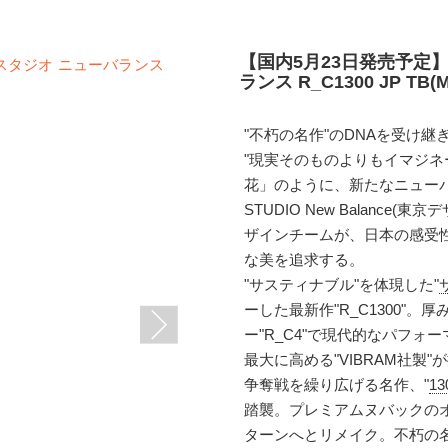
【国内5月23日発売予定
ランス R_C1300 JP TB(M
"不朽の名作"のDNAを受け
"現実そのものよりもイマジネ
花」のように、新たなニューバラ
STUDIO New Balanc
ザインチームが、日本の感受
な美を追求する。
"サスティナブル"を体現した"
ーした最新作"R_C1300"
ー"R_C4"で現代的なパフ
最大に高める"VIBRAM社製
争奪戦を繰り広げる名作、"
13
踏襲。プレミアムヌバックのオ
ターンへとリメイク。不朽の