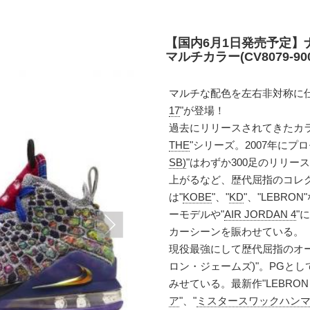
【国内6月1日発売予定】ナ
マルチカラー(CV8079-900
マルチな配色を左右非対称に仕立
17
"が登場！
過去にリリースされてきたカ
THE
"シリーズ。2007年にプ
SB)
"はわずか300足のリリー
上がるなど、歴代屈指のコレ
は"
KOBE
"、"
KD
"、"LEBR
ーモデルや"
AIR JORDAN 4
"
カーシーンを賑わせている。
現役最強にして歴代屈指のオール
ロン・ジェームズ)"。PGと
みせている。最新作"LEBRON 
ア
"、"
ミスタースワックハン