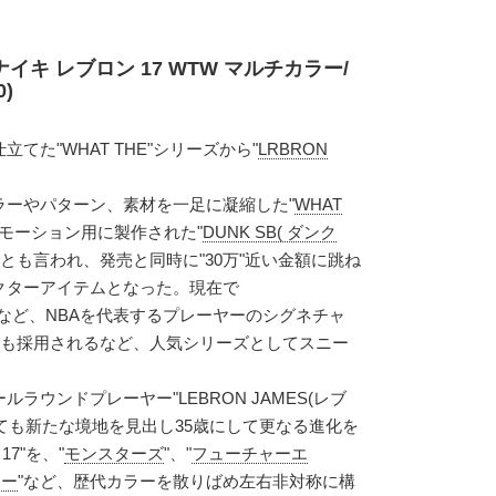
イキ レブロン 17 WTW マルチカラー/
)
てた"WHAT THE"シリーズから"
LRBRON
ラーやパターン、素材を一足に凝縮した"
WHAT
ロモーション用に製作された"
DUNK SB( ダンク
スとも言われ、発売と同時に"30万"近い金額に跳ね
クターアイテムとなった。現在で
ON"など、NBAを代表するプレーヤーのシグネチャ
にも採用されるなど、人気シリーズとしてスニー
ラウンドプレーヤー"LEBRON JAMES(レブ
しても新たな境地を見出し35歳にして更なる進化を
17"を、"
モンスターズ
"、"
フューチャーエ
マー
"など、歴代カラーを散りばめ左右非対称に構