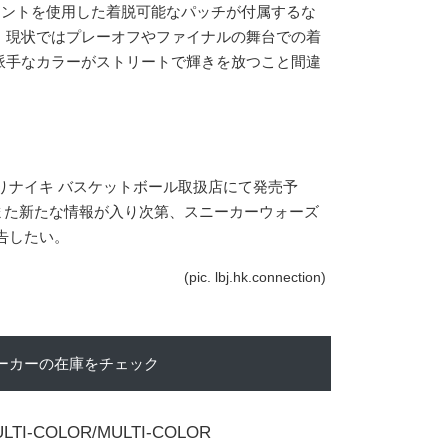
ォントを使用した着脱可能なパッチが付属するな
。現状ではプレーオフやファイナルの舞台での着
派手なカラーがストリートで輝きを放つこと間違
。
よりナイキ バスケットボール取扱店にて発売予
)。 また新たな情報が入り次第、スニーカーウォーズ
告したい。
(pic. lbj.hk.connection)
ーカーの在庫をチェック
ULTI-COLOR/MULTI-COLOR