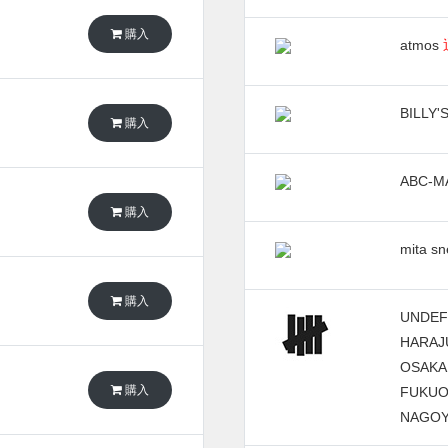
購入
atmos
BILLY'
購入
ABC-M
購入
mita s
購入
UNDEF
HARAJ
OSAK
購入
FUKU
NAGOY