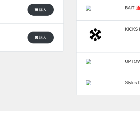
BAIT
購入
KICKS 
購入
UPTOW
Styles