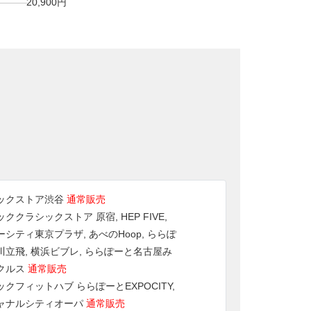
20,900円
ックストア渋谷
通常販売
ククラシックストア 原宿, HEP FIVE,
シティ東京プラザ, あべのHoop, ららぽ
川立飛, 横浜ビブレ, ららぽーと名古屋み
クルス
通常販売
クフィットハブ ららぽーとEXPOCITY,
ャナルシティオーパ
通常販売