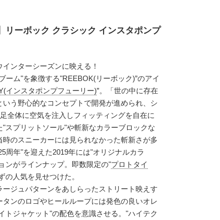
定】リーボック クラシック インスタポンプ
ウインターシーズンに映える！
ーム"を象徴する"REEBOK(リーボック)”のアイ
FURY(インスタポンプフューリー)
”。「世の中に存在
という野心的なコンセプトで開発が進められ、シ
とで足全体に空気を注入しフィッティングを自在に
"スプリットソール"や斬新なカラーブロックな
当時のスニーカーには見られなかった斬新さが多
5周年"を迎えた2019年には"オリジナルカラ
ョンがラインナップ。即数限定の"
プロトタイ
ずの人気を見せつけた。
ラージュパターンをあしらったストリート映えす
ータンのロゴやヒールループには発色の良いオレ
イトジャケット"の配色を意識させる。"ハイテク