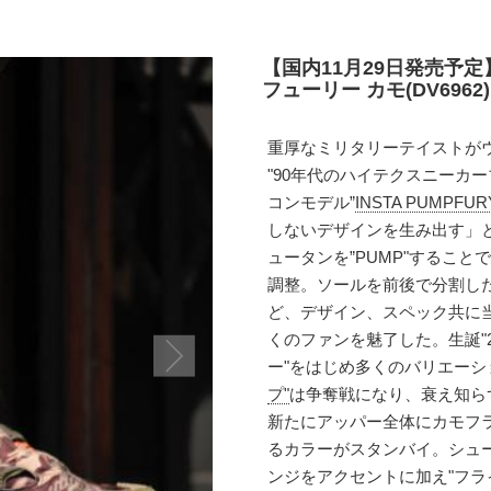
【国内11月29日発売予
フューリー カモ(DV6962)
重厚なミリタリーテイストが
"90年代のハイテクスニーカーブ
コンモデル”
INSTA PUMP
しないデザインを生み出す」
ュータンを”PUMP"するこ
調整。ソールを前後で分割した
ど、デザイン、スペック共に
くのファンを魅了した。生誕"2
ー"をはじめ多くのバリエーシ
プ"
は争奪戦になり、衰え知ら
新たにアッパー全体にカモフ
るカラーがスタンバイ。シュ
ンジをアクセントに加え"フラ