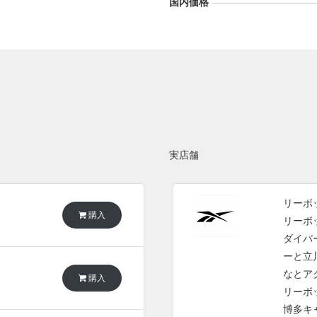
国内価格
実店舗
リーボ
購入
リーボッ
ダイバー
ーと立
なとア
購入
リーボッ
博多キ