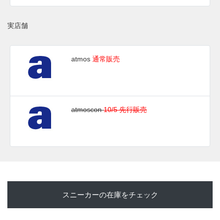
ーウォーズの
LINE@
などで報告したい。
実店舗
(pic. yasuo_pdx, koji198139)
atmos
通常販売
atmoscon
10/5 先行販売
スニーカーの在庫をチェック