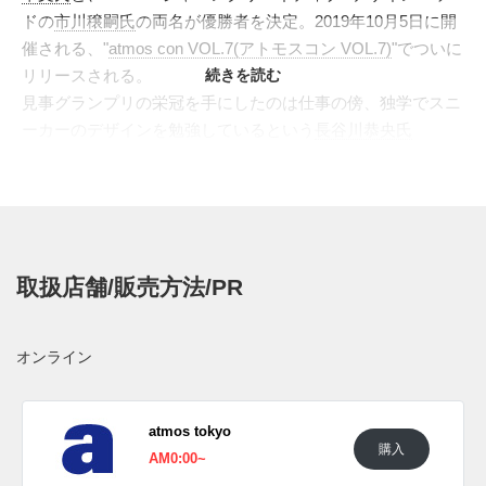
ドの
市川穣嗣氏
の両名が優勝者を決定。2019年10月5日に開
催される、"
atmos con VOL.7(アトモスコン VOL.7)
"でついに
リリースされる。
続きを読む
見事グランプリの栄冠を手にしたのは仕事の傍、独学でスニ
ーカーのデザインを勉強しているという
長谷川恭央氏
(yasuo_pdx)
。2017年より"SUPER GT GT500"クラスへと復
帰した"
TEAM MUGEN(チーム無限)
"のカラーリングをコンセ
プトにブラックとレッドをベースにアッパーを構成。2020年
の東京をこの"CELL ENDURA"が駆け抜けていくことを想像
しグラデーションを施した。またレーシングカーのスポンサ
取扱店舗/販売方法/PR
ーデカールからインスピレーションを得た特徴的なテキスト
は、CELLテクノロジーをイメージしてアルゴリズムにより
タイポグラフィーでデザイン。モータースポーツだけでなく
オンライン
漫画カルチャーや未来的な想像を盛り込んだという、デザイ
ナーのこだわりを存分に感じせる1足となっている。
日本国内では2019年10月5日に開催されるatmoscon vol.7に
atmos tokyo
購入
て先行発売予定。価格は18,700円(税込)。その後、10月10日
AM0:00~
よりatmosにて発売予定。 新たな情報が入り次第、スニーカ