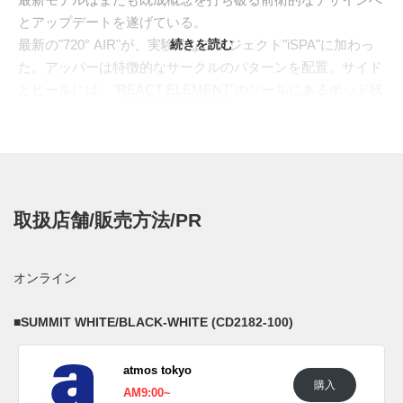
とアップデートを遂げている。
最新の"720° AIR"が、実験的なプロジェクト"iSPA"に加わっ
続きを読む
た。アッパーは特徴的なサークルのパターンを配置。サイド
とヒールには、"
REACT ELEMENT
"のソールにあるポッド状
のパーツで、アッパーとミッドソールを結合。アウトソール
にも同様のポッド状デザインを採用し、トラクションを向上
させている。自己主張の強い大きく張り出した"720°
AIR"を、個性あるデザインでデコレーション、唯一無二のイ
ンパクトを放つデザインへ仕立てている。
取扱店舗/販売方法/PR
海外では2019年9月7日より発売予定。価格は$209。
UPDATE
オンライン
日本国内では2019年11月27日よりナイキ取扱店にて発売予
定。価格は23,100円(税込)。 また新たな情報が入り次第、ス
■
SUMMIT WHITE/BLACK-WHITE (CD2182-100)
ニーカーウォーズの
LINE@
にて報告したい。
atmos tokyo
■
SUMMIT WHITE/BLACK-WHITE (CD2182-100)
購入
AM9:00~