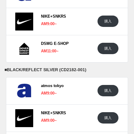
■
BLACK/REFLECT SILVER (CD2182-001)
NIKE+SNKRS
購入
AM9:00~
DSMG E-SHOP
購入
AM11:00~
■
BLACK/REFLECT SILVER (CD2182-001)
atmos tokyo
購入
AM9:00~
NIKE+SNKRS
購入
AM9:00~