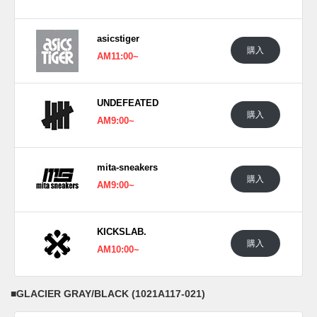
asicstiger
購入
AM11:00~
UNDEFEATED
購入
AM9:00~
mita-sneakers
購入
AM9:00~
KICKSLAB.
購入
AM10:00~
■
GLACIER GRAY/BLACK (1021A117-021)