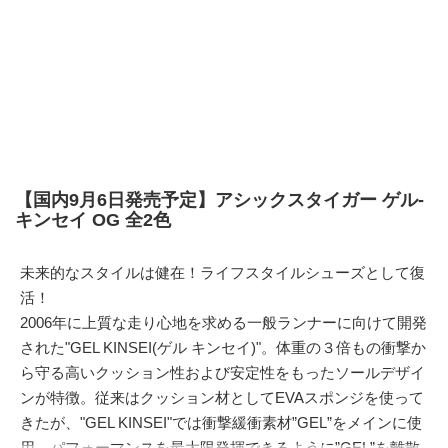
【国内9月6日発売予定】アシックスタイガー ゲル-
キンセイ OG 全2色
未来的なスタイルは健在！ライフスタイルシューズとして復
活！
2006年に上質な走り心地を求める一般ランナーに向けて開発
された"GEL KINSEI(ゲル キンセイ)"。体重の３倍もの衝撃か
ら守る高いクッション性および安定性をもったソールデザイ
ンが特徴。従来はクッション材としてEVAスポンジを使って
きたが、"GEL KINSEI"では衝撃緩衝素材”GEL”をメインに使
用。パフォーマンスを最大限発揮できるように”GEL”を離散