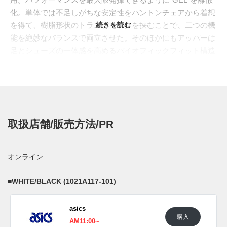
化。単体では不足しがちな安定性をパントンチェアから着想
を得て、樹脂形状のトラスティックを挟むことで、二つの機
続きを読む
能を絶妙なバランスで両立させた。そのほかにもアッパーは
足とシューズの一体感を高めるバイオフィックフィット構造
など、12項目の独自テクノロジーが集約されている。今回は
初代モデルと同じメタリックシルバーをまとった2色がライ
ンナップ。先進性をイメージしたデザインは、いま見ても変
わらない新鮮さ、斬新さを持っている。
日本国内では2019年9月6日よりアシックス取扱店にて発売予
取扱店舗/販売方法/PR
定。価格は20,520円(税込)。 新たな情報がわかり次第スニー
カーウォーズの
LINE@
などで報告したい。
オンライン
■
WHITE/BLACK
■
GLACIER GRAY/BLACK
■
WHITE/BLACK (1021A117-101)
asics
購入
AM11:00~