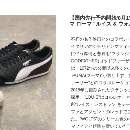
【国内先行予約開始/8月1
マ ローマ "ルイス & ウォ
不朽の名作映画とのコラボレ
イタリアのシチリアンマフィ
に伴う厚情と悲哀を"フランシ
GODFATHER(ゴッドファ
は、1972年の公開以来多く
"
PUMA(プーマ)
"が送り出す、新
ァーザー"とのコラボレーショ
2019年に復刻されたクラシッ
採用。"LOUIS”はコルレ
所"ルイス・レストラン"をテ
ファとアクセントのレッドで
た。"WOLTS"のクリーム
マフィアと距離を置いていた"