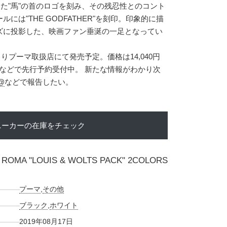
した"馬"の首のロゴを刻み、その残忍性とのコント
には"THE GODFATHER"を刻印。印象的に描
ズに投影した、映画ファン垂涎の一足となってい
よりプーマ取扱店にて発売予定。価格は14,040円
luxeなどで先行予約受付中。 新たな情報がわかり次
@
などで報告したい。
ニーカーの在庫をチェック
 ROMA "LOUIS & WOLTS PACK" 2COLORS
プーマ
,
その他
ブラック
,
ホワイト
2019年08月17日