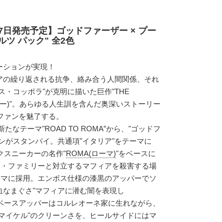
7日発売予定】ゴッドファーザー × プー
ルツ パック" 全2色
ーションが実現！
アの繰り返される抗争、絡み合う人間関係、それ
ス・コッポラ"が克明に描いた巨作"THE
ーザー)"。あらゆる人生訓を含んだ奥深いストーリー
のファンを魅了する。
たなテーマ"ROAD TO ROMA”から、"ゴッドフ
ンがスタンバイ。共通項"イタリア"をテーマに
クスニーカーの名作"
ROMA(ローマ)
"をベースに
オーネ・ファミリーと対立するマフィアを殺害する場
ーマに採用。エンボス仕様の漆黒のアッパーでソ
血なまぐさ"マフィアに潜む闇を表現し
色のベースアッパーはコルレオーネ家に生れながら、
マイケル"のクリーンさを、ヒールサイドにはマ