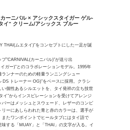
カーニバル × アシックスタイガー ゲル-
エタイ" クリーム/アシックス ブルー
 THAI(ムエタイ)"をコンセプトにした一足が誕
CARNIVAL(カーニバル)"が送り出
クスタイガー)"とのコラボレーションモデル。1995年
離ランナーのための軽量ランニングシュー
G(ゲル DS トレーナー OG)"をベースに採用。クラシ
しい個性あるシルエットを、タイ発祥の立ち技世
タイ"からインスピレーションを受けてアレンジ
ッパーはメッシュとスウェード、レザーのコンビ
トリーにあしらわれた青と赤のカラーは、選手が
。またワンポイントでヒールタブにはタイ語で
味する「MUAY」と「THAI」の文字が入る。イ