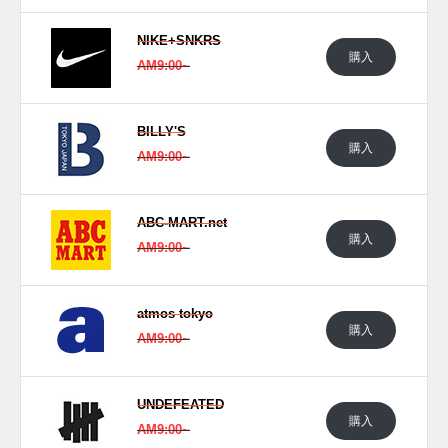
日本国内では2020年3月7日よりジョーダン ブランド取扱店
NIKE+SNKRS
にて発売予定。価格は23,100円(税込)。 また新たな情報が入
購入
AM9:00~
り次第、スニーカーウォーズの
Twitter
や
Facebook
などで報告
したい。
BILLY'S
(pic. zsneakerheadz, upcycle.sneaks, fujiwarahiroshi, dsdan1)
購入
AM9:00~
ABC-MART.net
購入
AM9:00~
atmos tokyo
購入
AM9:00~
UNDEFEATED
購入
AM9:00~