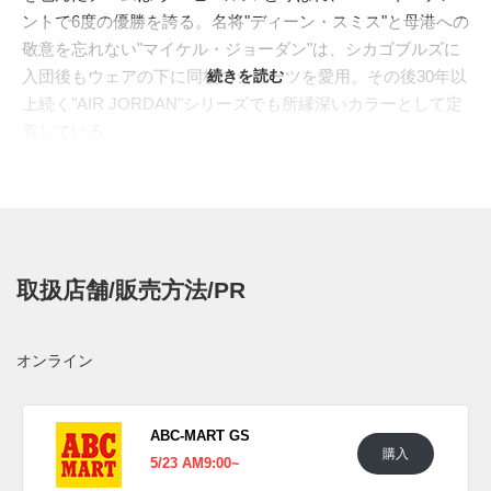
ントで6度の優勝を誇る。名将"ディーン・スミス"と母港への
敬意を忘れない"マイケル・ジョーダン"は、シカゴブルズに
入団後もウェアの下に同校のショーツを愛用。その後30年以
続きを読む
上続く"AIR JORDAN"シリーズでも所縁深いカラーとして定
着している。
これまでにもコレクター垂涎のアイテムとして、"UNC"在籍
プレーヤーにのみ支給される限定カラーがスニーカーシーン
を賑わせているが、"
AIR JORDAN 3(エア ジョーダン 3)
"が
一般に向けに発売されるようだ。ホワイトベースにアイコニ
ックなエレファントパターンを配し、アクセントに
取扱店舗/販売方法/PR
は"UNC"を彷彿させる淡いブルーを採用。シュータンにはPE
モデルでは同校のロゴが刻まれたが、一般向けには"ジャン
プマン"に変更されるかもしれない。シュータンには同校の
オンライン
ロゴを刻印する。全米を熱狂させる"NCAA"トーナメント、
通称"マーチマッドネス"開幕に合わせてのリリースとなる。
海外では2020年3月7日より発売予定。価格は$190。
ABC-MART GS
購入
5/23 AM9:00~
UPDATE