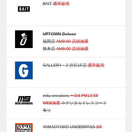
BAIT
通常販売
UPTOWN Deluxe
福岡店
AM9:00 店頭抽選
熊本店
AM9:00 店頭抽選
GALLERY・2 渋谷1F店
通常販売
mita sneakers
〜3/4 PM13:59
WEB抽選
※デジタルドレスコード
有り
YAMAOTOKO UNDERPASS
3/5