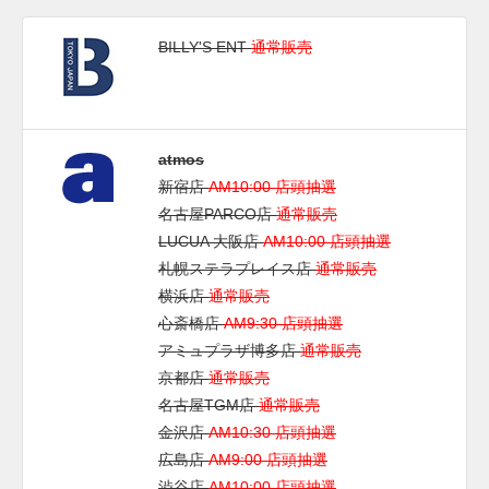
BILLY'S ENT
通常販売
atmos
新宿店
AM10:00 店頭抽選
名古屋PARCO店
通常販売
LUCUA 大阪店
AM10:00 店頭抽選
札幌ステラプレイス店
通常販売
横浜店
通常販売
心斎橋店
AM9:30 店頭抽選
アミュプラザ博多店
通常販売
京都店
通常販売
名古屋TGM店
通常販売
金沢店
AM10:30 店頭抽選
広島店
AM9:00 店頭抽選
渋谷店
AM10:00 店頭抽選