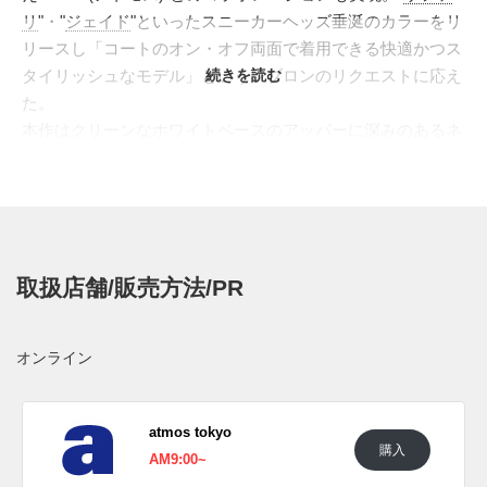
リ
"・"
ジェイド
"といったスニーカーヘッズ垂涎のカラーをリ
リースし「コートのオン・オフ両面で着用できる快適かつス
タイリッシュなモデル」というレブロンのリクエストに応え
続きを読む
た。
本作はクリーンなホワイトベースのアッパーに深みのあるネ
イビーを加えて米国代表のナショナルカラーを再現した。ヒ
ールパネルにはクラシカルな"NIKE"ロゴ、シュータンに
は"KING"の象徴"クラウンロゴ"、ヒールタブの裏には星条旗
をを配した。またアクセントに金メダルを彷彿させる、メタ
リックゴールドをアクセントに入る。ガムラバーを用いたア
取扱店舗/販売方法/PR
ウトソールがカジュアル感を醸しだす。
日本国内では2019年7月1日よりナイキ バスケットボール取
扱店にて発売予定。価格は18,360円(税込)。 新たな情報がわ
オンライン
かり次第スニーカーウォーズの
LINE@
などで報告したい。
(pic.
mizoguchisports
, atmos_tokyo)
atmos tokyo
購入
AM9:00~