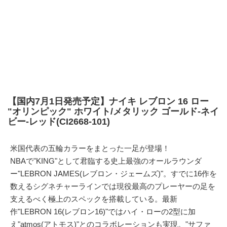
【国内7月1日発売予定】ナイキ レブロン 16 ロー
"オリンピック" ホワイト/メタリック ゴールド-ネイ
ビー-レッド(CI2668-101)
米国代表の五輪カラーをまとった一足が登場！
NBAで"KING"として君臨する史上最強のオールラウンダ
ー"LEBRON JAMES(レブロン・ジェームズ)"。すでに16作を
数えるシグネチャーラインでは現役最高のプレーヤーの足を
支えるべく極上のスペックを搭載している。最新
作"LEBRON 16(レブロン16)"ではハイ・ローの2型に加
え"atmos(アトモス)"とのコラボレーションも実現。"
サファ