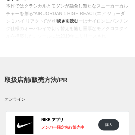
本作ではクラシカルとモダンが融合し新たなスニーカーカル
チャーを創る"AIR JORDAN 1 HIGH REACT(エア ジョーダ
ン 1 ハイ リアクト)"が登場。アッパーはナイロンにパンチン
続きを読む
グ仕様のオーバレイで切り替えを施し重厚なモノクロスタイ
ルを構築した。ソールには2019年にリリースされ
た"
JORDAN PROTO REACT
"を採用。新世代のクッション
システム"REACT(リアクト)を内包し硬めのラバーアウトソ
ールを重ねた。"AJ 1"を象徴するウイングマークはロゴが消
されシルエットのみを配置。サイドのスウッシュは内側がレ
ザー、外側は立体的なプラパーツで切り替え異素材感を強調
取扱店舗/販売方法/PR
した。ファットなシューレースに合わせた大きなアイレッ
ト、シュータンやヒールのループがギア感溢れるビジュアル
へと導く。
オンライン
日本国内では2019年7月1日より
YAMAOTOKO UNDERPASS
などジョーダン取扱店にて発売予定。価格は18,360円(税
込)。 新たな情報がわかり次第スニーカーウォーズの
LINE@
NIKE アプリ
購入
などで報告したい。
メンバー限定先行販売中