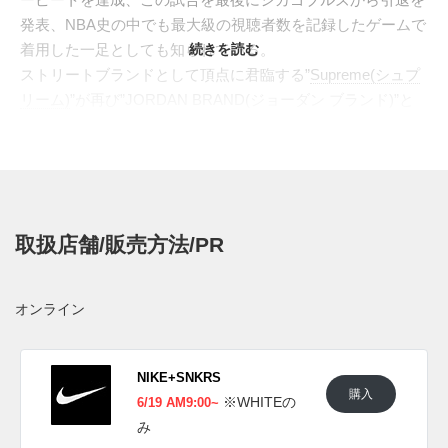
発表、NBA史の中でも最大級の視聴者数を記録したゲームで
着用した一足としても知られている。
続きを読む
ストリートブランドとして頂点に君臨する”
Supreme(シュプ
リーム)
”が再び”JORDAN BRAND(ジョーダン ブランド)”と
タッグを組んで”AIR JORDAN 14”を発売する。流線型のシル
エットにはレザーとヌバックのコンビネーションで仕立て、
そこにメタリックな輝きを放つスタッズを打ち込んだ。カラ
ーはホワイトベースにブラック、ブラックベースにブルーを
重ねた２色がラインナップ。ウーブン仕立てのシュータンの
取扱店舗/販売方法/PR
先端、ヒールカウンター、サイドのエンブレムに
は”Supreme”のロゴがコラボレーションの証として入る。
日本国内では2019年6月15日よりSUPREME店頭と
オンライン
SUPREMEオンラインにて発売予定。価格は29,160円(税
込)。
NIKE+SNKRS
購入
UPDATE
※WHITEの
6/19 AM9:00~
日本国内では2019年6月19日よりNIKE＋SNKRSにてホワイ
み