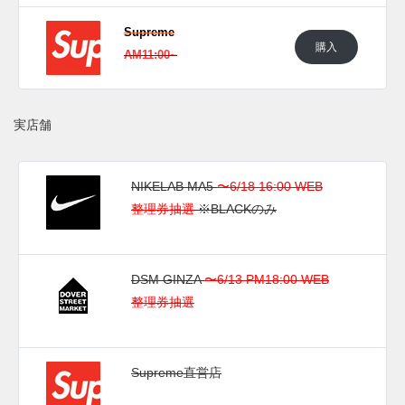
トのみ発売予定。
Supreme
■
BLACK/CHROME-VARSITY ROYAL (BV7630-004)
購入
AM11:00~
■
WHITE/UNIVERSITY RED (BV7630-106)
実店舗
(pic.
SUPREME
)
NIKELAB MA5
〜6/18 16:00 WEB
整理券抽選
※BLACKのみ
DSM GINZA
〜6/13 PM18:00 WEB
整理券抽選
Supreme直営店