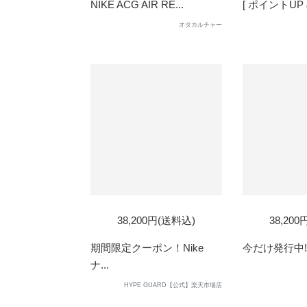
OUT
OUT
NIKE ACG AIR RE...
[ ポイントUP &
オタカルチャー
38,200円(送料込)
38,20
期間限定クーポン！Nike
今だけ発行中!!N
ナ...
HYPE GUARD【公式】楽天市場店