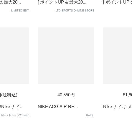
OUT
OUT
 最大20...
[ ポイントUP & 最大20...
[ ポイントUP &
LIMITED EDT
LTD SPORTS ONLINE STORE
0円(送料込)
40,550円
81,
ike ナイ...
NIKE ACG AIR RE...
Nike ナイキ メ
セレクトショップFrenz
RAISE