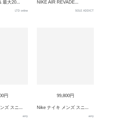
OUT
 最大20...
NIKE AIR REVADE...
LTD online
SOLE ADDICT
800円
99,800円
ンズ スニ...
Nike ナイキ メンズ スニ...
asty
asty