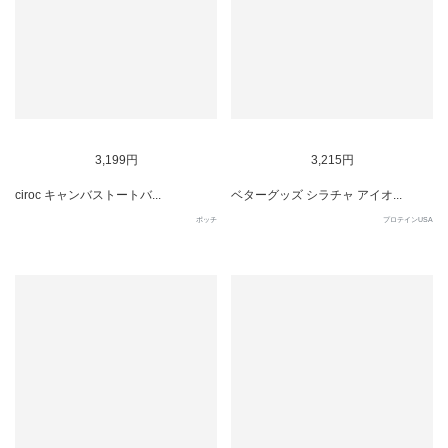
SOLD OUT
3,199円
3,215円
ciroc キャンバストートバ...
ベターグッズ シラチャ アイオ...
ポッチ
プロテインUSA