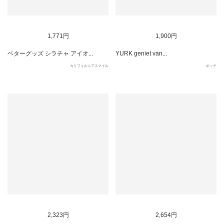
SOLD OUT
1,771円
1,900円
ベターグッズ シラチャ アイオ...
YURK geniet van...
カリフォルニアスマイル
ポッチ
2,323円
2,654円