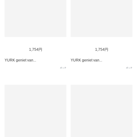
SOLD OUT
SOLD OUT
1,754円
1,754円
YURK geniet van...
YURK geniet van...
ポッチ
ポッチ