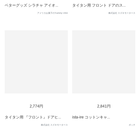
ベターグッズ シラチャ アイオ...
タイタン用 フロント ドアのス...
アメリカお菓子のYummy USA
株式会社 スズキモータース
SOLD OUT
2,774円
2,841円
タイタン用 『フロント』ドアヒ...
ista-ire コットンキャ...
株式会社 スズキモータース
ポッチ