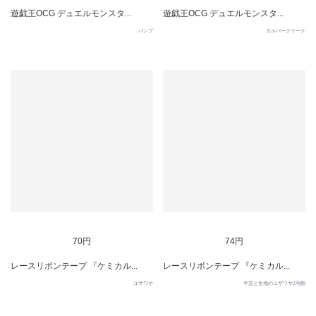
遊戯王OCG デュエルモンスタ...
遊戯王OCG デュエルモンスタ...
バンプ
カルバークリーク
70円
74円
レースリボンテープ 『ケミカル...
レースリボンテープ 『ケミカル...
ユザワヤ
手芸と生地のユザワヤ2号館