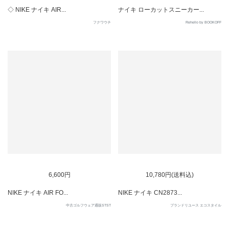
◇ NIKE ナイキ AIR...
ナイキ ローカットスニーカー...
フクワウチ
Rehello by BOOKOFF
SOLD OUT
SOLD OUT
6,600円
10,780円(送料込)
NIKE ナイキ AIR FO...
NIKE ナイキ CN2873...
中古ゴルフウェア通販STST
ブランドリユース エコスタイル