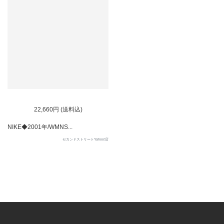
22,660円 (送料込)
NIKE◆2001年/WMNS...
セカンドストリートYahoo!店