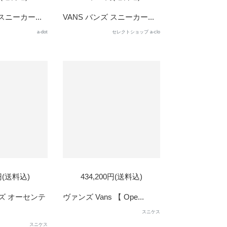
OUT
スニーカー...
VANS バンズ スニーカー...
a-dot
セレクトショップ a-clo
0円(送料込)
434,200円(送料込)
ズ オーセンテ
ヴァンズ Vans 【 Ope...
スニケス
スニケス