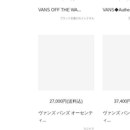
OUT
VANS OFF THE WA...
VANS◆Authent
ブランド古着のカインドオル
SOLD
27,000円(送料込)
37,40
OUT
ヴァンズ バンズ オーセンテ
ヴァンズ バン
ィ...
ィ...
スニケス