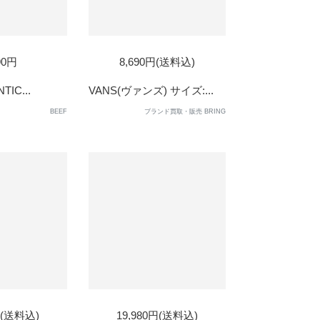
D
SOLD
90円
8,690円(送料込)
OUT
TIC...
VANS(ヴァンズ) サイズ:...
BEEF
ブランド買取・販売 BRING
D
SOLD
円(送料込)
19,980円(送料込)