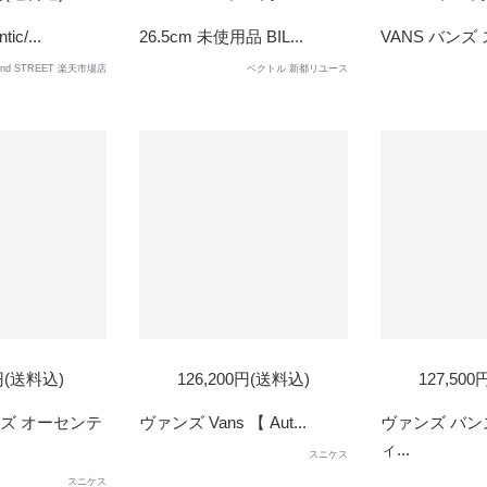
OUT
OUT
ic/...
26.5cm 未使用品 BIL...
VANS バンズ 
2nd STREET 楽天市場店
ベクトル 新都リユース
SOLD
0円(送料込)
126,200円(送料込)
127,50
OUT
ズ オーセンテ
ヴァンズ Vans 【 Aut...
ヴァンズ バン
ィ...
スニケス
スニケス