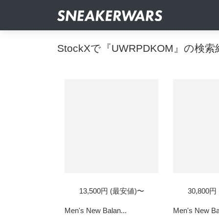
StockXで『UWRPDKOM』の検
13,500円 (最安値)〜
30,800
Men's New Balan...
Men's New Bal