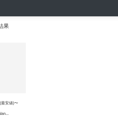
索結果
円 (最安値)〜
an...