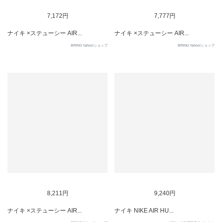
SOLD OUT
SOLD OUT
7,172円
7,777円
ナイキ ×ステューシー AIR...
ナイキ ×ステューシー AIR...
BRING Yahoo!ショップ
BRING Yahoo!ショップ
SOLD OUT
SOLD OUT
8,211円
9,240円
ナイキ ×ステューシー AIR...
ナイキ NIKE AIR HU...