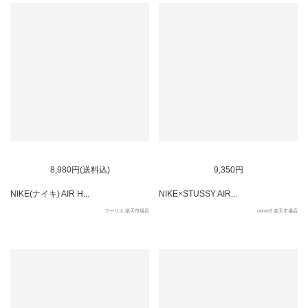
SOLD OUT
8,980円(送料込)
9,350円
NIKE(ナイキ) AIR H...
NIKE×STUSSY AIR...
フーリエ 楽天市場店
union3 楽天市場店