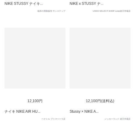
NIKE STUSSY ナイキ...
NIKE x STUSSY ナ...
福井の買取販売 サンステップ
USED SELECT SHOP Loop楽天市場店
SOLD OUT
12,100円
12,100円(送料込)
ナイキ NIKE AIR HU...
Stussy × NIKE A...
ベクトル プリマベーラ店
ノッカーランド 楽天市場店