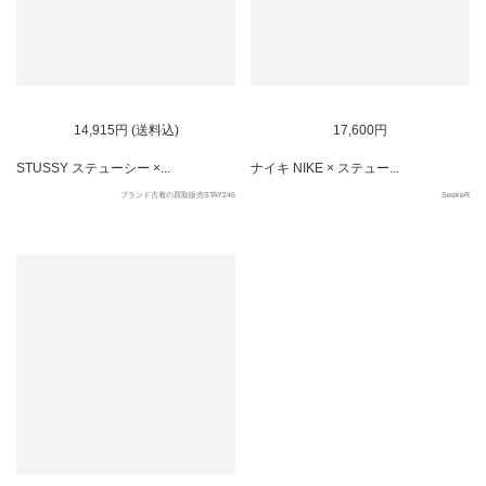
SOLD OUT
SOLD OUT
14,915円 (送料込)
17,600円
STUSSY ステューシー ×...
ナイキ NIKE × ステュー...
ブランド古着の買取販売STAY246
SeekeR