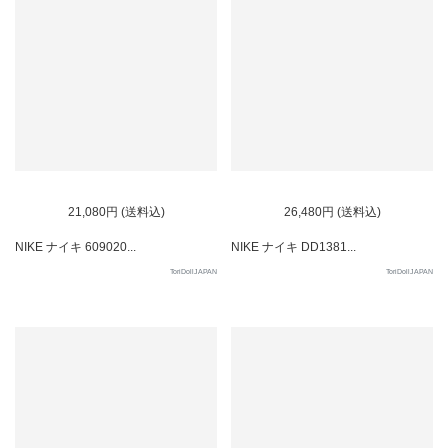
21,080円 (送料込)
26,480円 (送料込)
NIKE ナイキ 609020...
NIKE ナイキ DD1381...
ToriDollJAPAN
ToriDollJAPAN