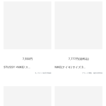
SOLD OUT
SOLD OUT
7,550円
7,777円(送料込)
STUSSY ×NIKE/ ス...
NIKE(ナイキ) サイズ:3...
モノモード楽天市場店
ブランド買取・販売 BRING