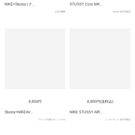
NIKE×Stussy | ナ...
STUSSY 21ss NIK...
お宝市番館
union3 楽天市場店
SOLD OUT
8,800円
8,800円(送料込)
Stussy×NIKEAir...
NIKE STUSSY AIR...
ブランド古着のカインドオル
ノッカーランド 楽天市場店