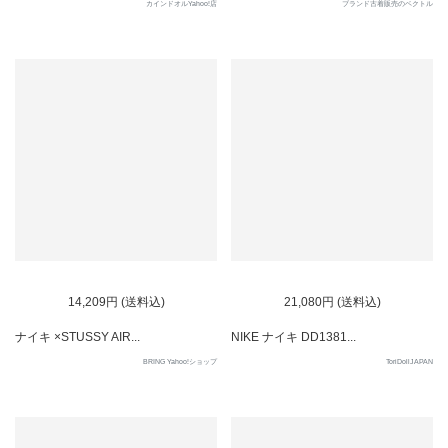
カインドオルYahoo!店
ブランド古着販売のベクトル
14,209円 (送料込)
21,080円 (送料込)
ナイキ ×STUSSY AIR...
NIKE ナイキ DD1381...
BRING Yahoo!ショップ
ToriDollJAPAN