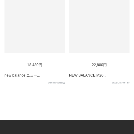
SOLD OUT
SOLD OUT
18,480円
22,800円
new balance ニュー...
NEW BALANCE M20...
unstitch Yahoo!店
SELECTSHOP-JP