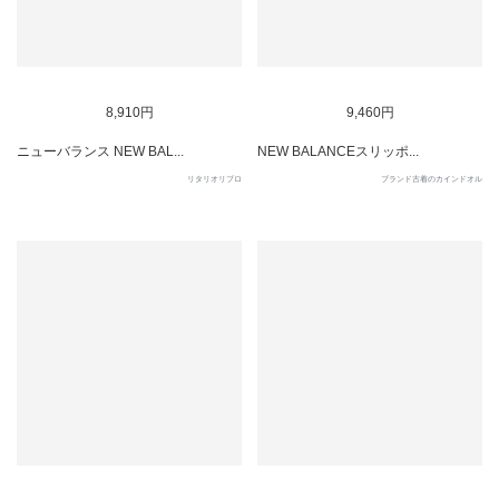
SOLD OUT
SOLD OUT
8,910円
9,460円
ニューバランス NEW BAL...
NEW BALANCEスリッポ...
リタリオリブロ
ブランド古着のカインドオル
SOLD OUT
SOLD OUT