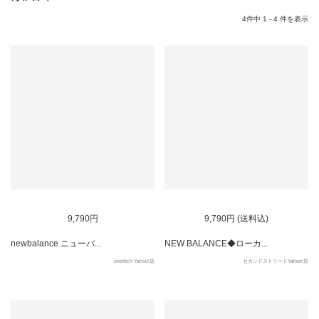
4件中 1 - 4 件を表示
SOLD OUT
SOLD OUT
9,790円
9,790円 (送料込)
newbalance ニューバ...
NEW BALANCE◆ローカ...
unstitch Yahoo!店
セカンドストリートYahoo!店