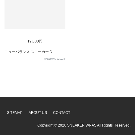
SOLD OUT
19,800円
ニューバランス スニーカー N...
ZOZOTOWN Yahoo!店
SITEMAP
ABOUT US
CONTACT
Copyright ©
2026
SNEAKER WRAS
All Rights Reserved.