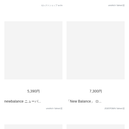
セレクトショップ a-clo
unstitch Yahoo!店
SOLD OUT
SOLD OUT
5,390円
7,300円
newbalance ニューバ...
「New Balance」 ロ...
unstitch Yahoo!店
ZOZOTOWN Yahoo!店