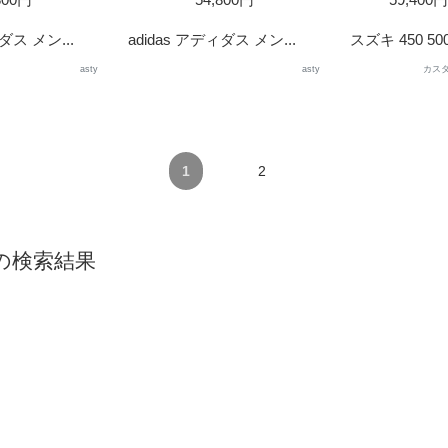
ダス メン...
adidas アディダス メン...
スズキ 450 500 
asty
asty
カスタ
1
2
5』の検索結果