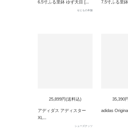
6.5寸ふる里鉢 ゆず天目 [...
7.5寸ふる里鉢 
せともの本舗
25,899円(送料込)
35,39
アディダス アディスター
adidas Original
XL...
シューズナッツ