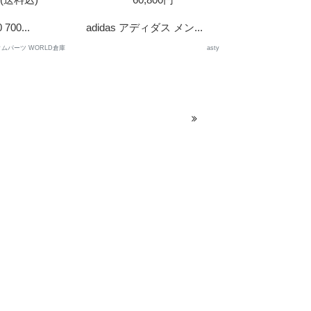
700...
adidas アディダス メン...
ムパーツ WORLD倉庫
asty