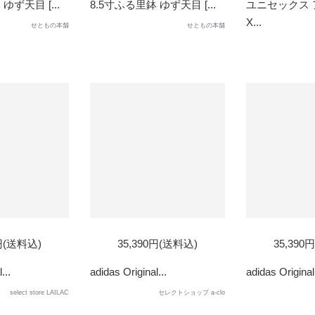
ゆず天目 [...
8.5寸ふる里鉢 ゆず天目 [...
ユニセックス
X...
せともの本舗
せともの本舗
0円(送料込)
35,390円(送料込)
35,390
...
adidas Original...
adidas Original.
select store LAILAC
セレクトショップ a-clo