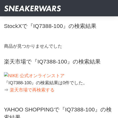
StockXで『IQ7388-100』の検索結果
商品が見つかりませんでした
楽天市場で『IQ7388-100』の検索結果
『IQ7388-100』の検索結果は0件でした。
⇒
楽天市場で再検索する
YAHOO SHOPPINGで『IQ7388-100』の検
索結果