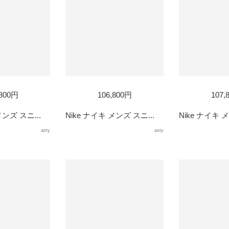
,800円
106,800円
107,
メンズ スニ...
Nike ナイキ メンズ スニ...
Nike ナイキ メ
asty
asty