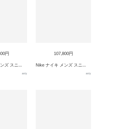
800円
107,800円
ンズ スニ...
Nike ナイキ メンズ スニ...
asty
asty