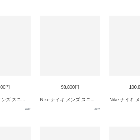
800円
98,800円
100,
メンズ スニ...
Nike ナイキ メンズ スニ...
Nike ナイキ メ
asty
asty