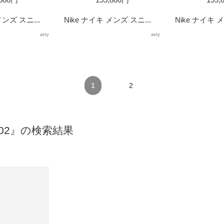
メンズ スニ...
Nike ナイキ メンズ スニ...
Nike ナイキ メ
asty
asty
1
2
-002』の検索結果