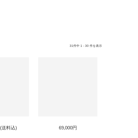
31件中 1 - 30 件を表示
円(送料込)
69,000円