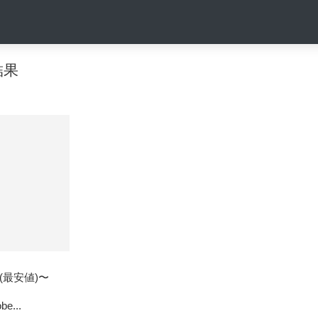
結果
円 (最安値)〜
be...