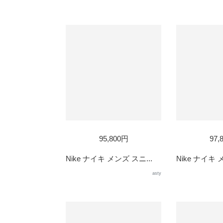
95,800円
97,
Nike ナイキ メンズ スニ...
Nike ナイキ 
asty