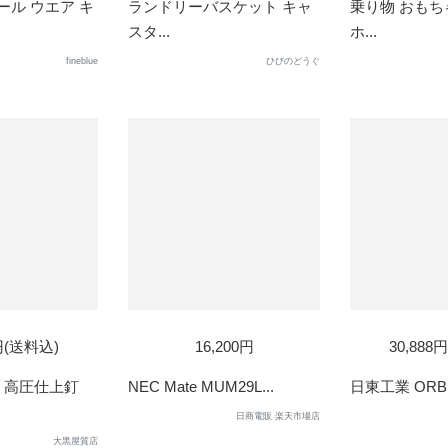
ル ウエア キ
ランドリーバスケット キャ
乗り物 おもち
スタ...
ホ...
fineblue
ひびのどうぐ
SOLD
0円(送料込)
16,200円
30,888
OUT
 高圧仕上釘
NEC Mate MUM29L...
日東工業 ORB12-
日商電販 楽天市場店
大黒屋質店