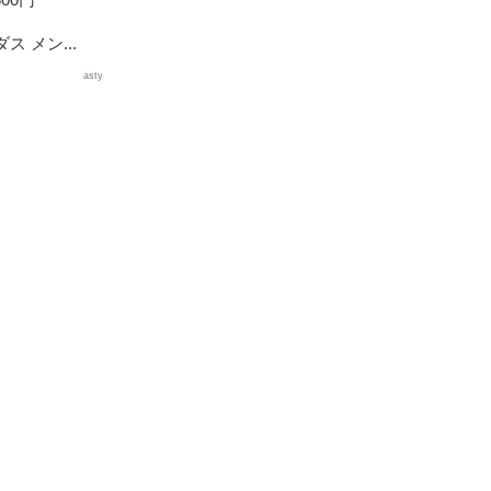
ダス メン...
asty