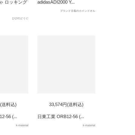
OUT
ゃ ロッキング
adidasADI2000 Y...
ブランド古着のカインドオル
ひびのどうぐ
円(送料込)
33,574円(送料込)
56 (...
日東工業 ORB12-56 (...
k-material
k-material