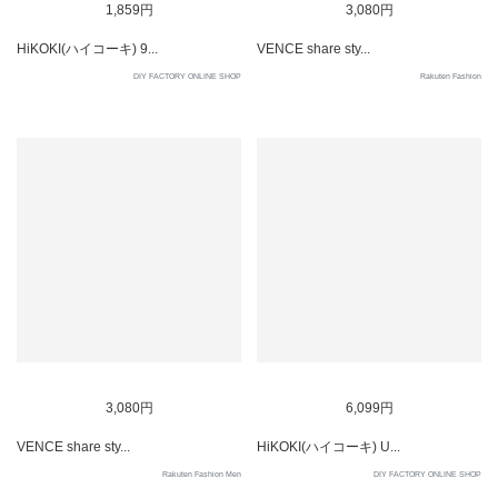
1,859円
3,080円
HiKOKI(ハイコーキ) 9...
VENCE share sty...
DIY FACTORY ONLINE SHOP
Rakuten Fashion
SOLD OUT
3,080円
6,099円
VENCE share sty...
HiKOKI(ハイコーキ) U...
Rakuten Fashion Men
DIY FACTORY ONLINE SHOP