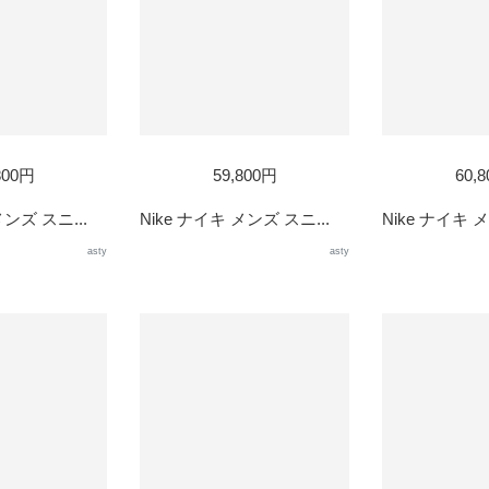
800円
59,800円
60,
メンズ スニ...
Nike ナイキ メンズ スニ...
Nike ナイキ メ
asty
asty