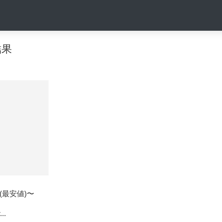
結果
円 (最安値)〜
..