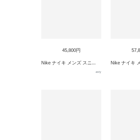
45,800円
57,
Nike ナイキ メンズ スニ...
Nike ナイキ 
asty