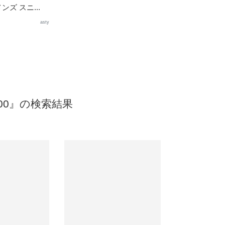
メンズ スニ...
asty
-100』の検索結果