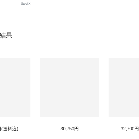
StockX
索結果
0円(送料込)
30,750円
32,700