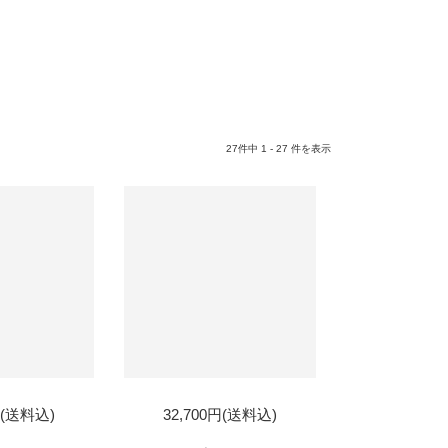
27件中 1 - 27 件を表示
円(送料込)
32,700円(送料込)