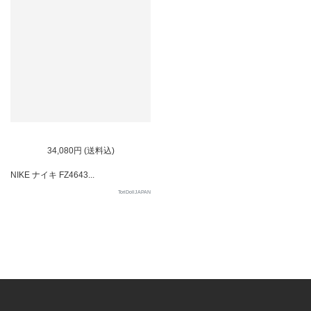
34,080円 (送料込)
NIKE ナイキ FZ4643...
ToriDollJAPAN