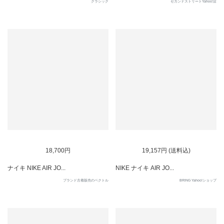
クラシック
セカンドストリートYahoo!店
SOLD OUT
SOLD OUT
18,700円
19,157円 (送料込)
ナイキ NIKE AIR JO...
NIKE ナイキ AIR JO...
ブランド古着販売のベクトル
BRING Yahoo!ショップ