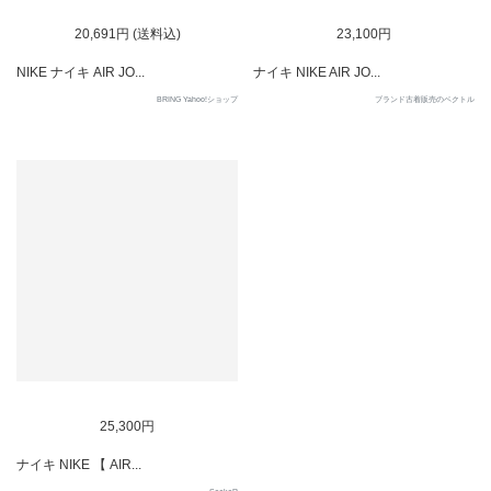
SOLD OUT
SOLD OUT
20,691円 (送料込)
23,100円
NIKE ナイキ AIR JO...
ナイキ NIKE AIR JO...
BRING Yahoo!ショップ
ブランド古着販売のベクトル
SOLD OUT
25,300円
ナイキ NIKE 【 AIR...