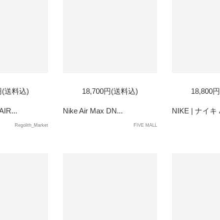
SOLD
SOL
0円(送料込)
18,700円(送料込)
18,800
OUT
OUT
IR...
Nike Air Max DN...
NIKE | ナイキ Ai
Regolith_Market
FIVE MALL