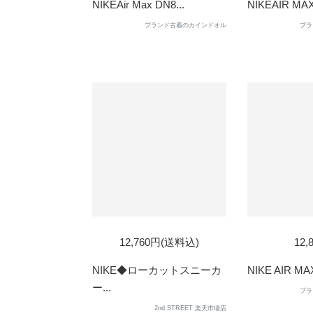
NIKEAir Max DN8...
NIKEAIR MAX
ブランド古着のカインドオル
ブラ
SOL
12,760円(送料込)
12,
OUT
NIKE◆ローカットスニーカ
NIKE AIR MAX
ー...
ブラ
2nd STREET 楽天市場店