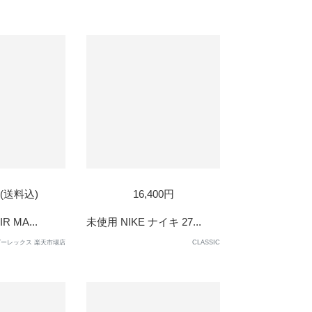
D
SOLD
円(送料込)
16,400円
OUT
R MA...
未使用 NIKE ナイキ 27...
ーレックス 楽天市場店
CLASSIC