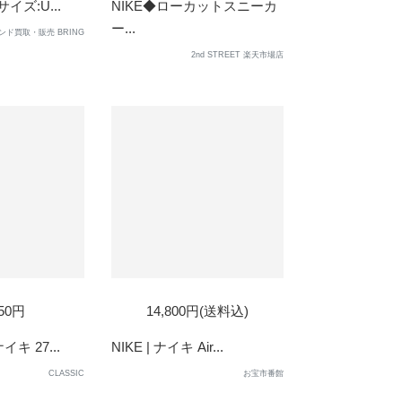
サイズ:U...
NIKE◆ローカットスニーカ
ー...
ンド買取・販売 BRING
2nd STREET 楽天市場店
D
SOLD
750円
14,800円(送料込)
OUT
イキ 27...
NIKE | ナイキ Air...
CLASSIC
お宝市番館