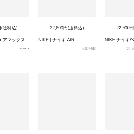
SOLD
SOL
0円(送料込)
22,800円(送料込)
22,900
OUT
OUT
 エアマックス...
NIKE | ナイキ AIR...
NIKE ナイキ/SU
codexxx
お宝市番館
ワンダ