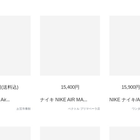
SOLD
SOL
0円(送料込)
15,400円
15,900
OUT
OUT
ir...
ナイキ NIKE AIR MA...
NIKE ナイキ/AI
お宝市番館
ベクトル プリマベーラ店
ワンダ