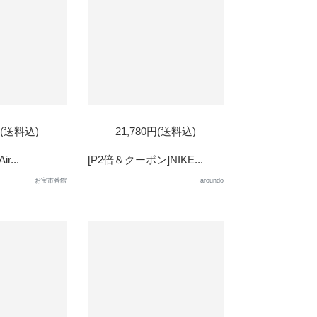
D
円(送料込)
21,780円(送料込)
r...
[P2倍＆クーポン]NIKE...
お宝市番館
aroundo