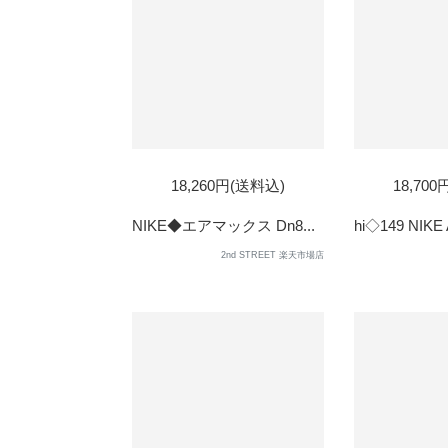
SOLD
18,260円(送料込)
18,70
OUT
NIKE◆エアマックス Dn8...
hi◇149 NIKE A
2nd STREET 楽天市場店