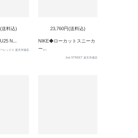
D
円(送料込)
23,760円(送料込)
25 N...
NIKE◆ローカットスニーカ
ー...
ーレックス 楽天市場店
2nd STREET 楽天市場店