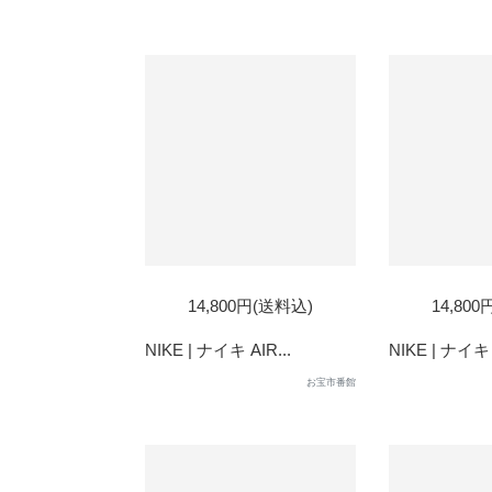
SOLD
14,800円(送料込)
14,80
OUT
NIKE | ナイキ AIR...
NIKE | ナイキ A
お宝市番館