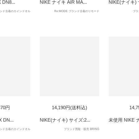
 DN8...
NIKE ナイキ AIR MA...
NIKE(ナイキ) 
ンド古着のカインドオル
Re:MODE ブランド古着のリモード
ブラ
D
SOLD
SOL
870円
14,190円(送料込)
14,
OUT
OUT
 DN...
NIKE(ナイキ) サイズ:2...
未使用 NIKE ナ
ンド古着のカインドオル
ブランド買取・販売 BRING