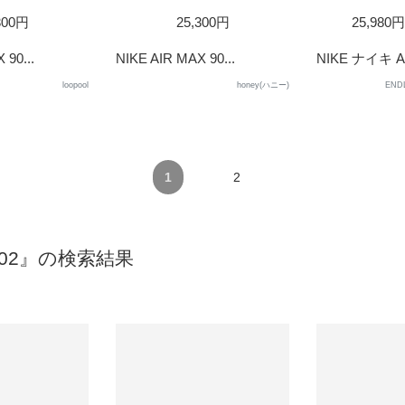
D
SOLD
300円
25,300円
25,980
OUT
 90...
NIKE AIR MAX 90...
NIKE ナイキ AI
loopool
honey(ハニー)
END
1
2
-002』の検索結果