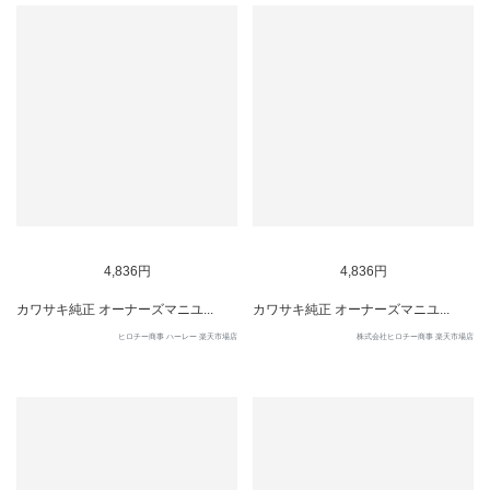
4,836円
4,836円
カワサキ純正 オーナーズマニユ...
カワサキ純正 オーナーズマニユ...
ヒロチー商事 ハーレー 楽天市場店
株式会社ヒロチー商事 楽天市場店