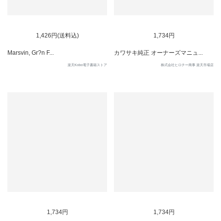
1,426円(送料込)
1,734円
Marsvin, Gr?n F...
カワサキ純正 オーナーズマニュ...
楽天Kobo電子書籍ストア
株式会社ヒロチー商事 楽天市場店
1,734円
1,734円