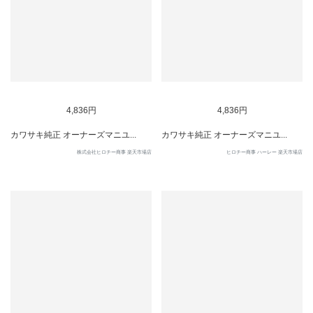
4,836円
4,836円
カワサキ純正 オーナーズマニユ...
カワサキ純正 オーナーズマニユ...
株式会社ヒロチー商事 楽天市場店
ヒロチー商事 ハーレー 楽天市場店