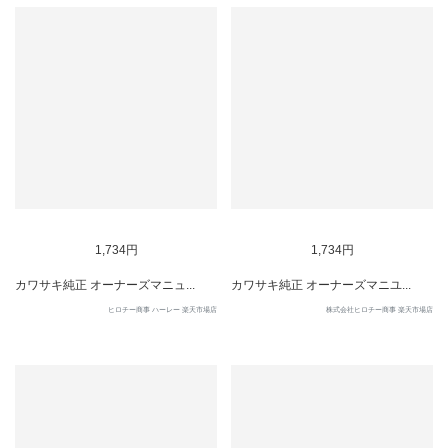
1,734円
1,734円
カワサキ純正 オーナーズマニュ...
カワサキ純正 オーナーズマニユ...
ヒロチー商事 ハーレー 楽天市場店
株式会社ヒロチー商事 楽天市場店