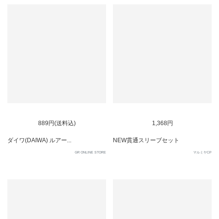
889円(送料込)
1,368円
ダイワ(DAIWA) ルアー...
NEW貫通スリーブセット
GR ONLINE STORE
マルミヤCP