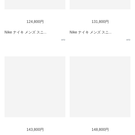
124,800円
131,800円
Nike ナイキ メンズ スニ...
Nike ナイキ メンズ スニ...
asty
asty
143,800円
148,800円