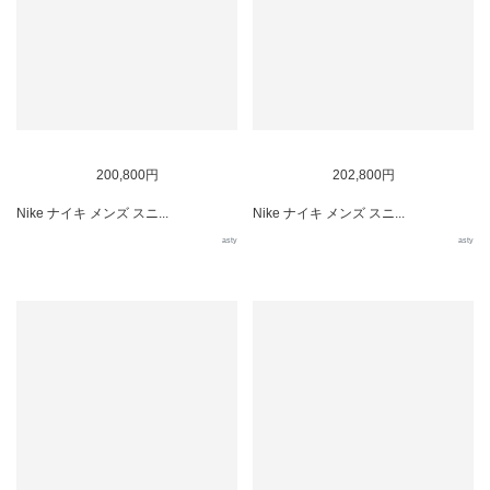
200,800円
202,800円
Nike ナイキ メンズ スニ...
Nike ナイキ メンズ スニ...
asty
asty