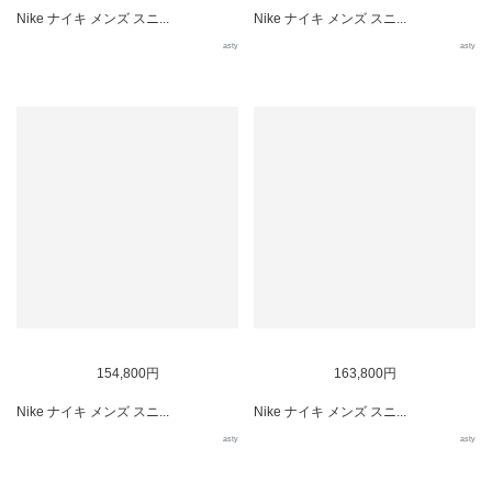
Nike ナイキ メンズ スニ...
Nike ナイキ メンズ スニ...
asty
asty
154,800円
163,800円
Nike ナイキ メンズ スニ...
Nike ナイキ メンズ スニ...
asty
asty