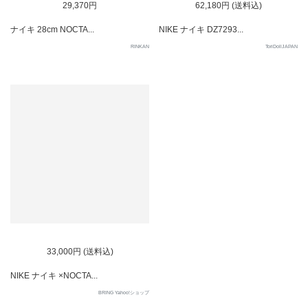
29,370円
62,180円 (送料込)
ナイキ 28cm NOCTA...
NIKE ナイキ DZ7293...
RINKAN
ToriDollJAPAN
SOLD OUT
33,000円 (送料込)
NIKE ナイキ ×NOCTA...
BRING Yahoo!ショップ