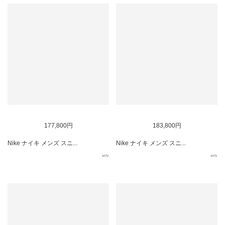
177,800円
183,800円
Nike ナイキ メンズ スニ...
Nike ナイキ メンズ スニ...
asty
asty