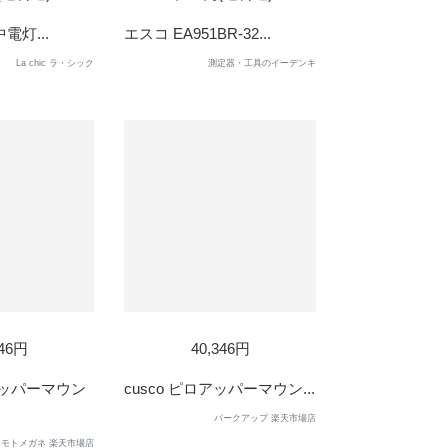
中電灯...
エスコ EA951BR-32...
La chic ラ・シック
測定器・工具のイーデンキ
346円
40,346円
アッパーマウン
cusco ピロアッパーマウン...
パークアップ 楽天市場店
モトメガネ 楽天市場店