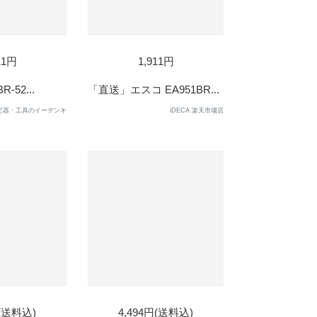
11円
1,911円
-52...
「直送」エスコ EA951BR...
定器・工具のイーデンキ
iDECA 楽天市場店
D
円(送料込)
4,494円(送料込)