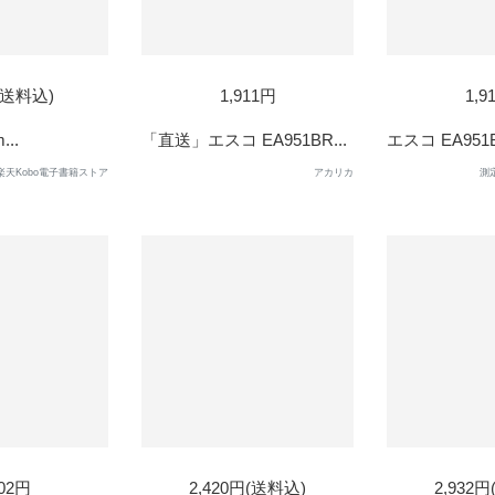
(送料込)
1,911円
1,9
...
「直送」エスコ EA951BR...
エスコ EA951BR
楽天Kobo電子書籍ストア
アカリカ
測
SOL
102円
2,420円(送料込)
2,932