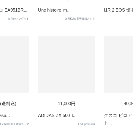
OUT
A951BR...
Une histoire im...
I1R 2 EOS 懐
文具のブングット
楽天Kobo電子書籍ストア
円(送料込)
11,000円
40,
sa...
ADIDAS ZX 500 T...
クスコ ピロ
ト...
楽天Kobo電子書籍ストア
EST premium