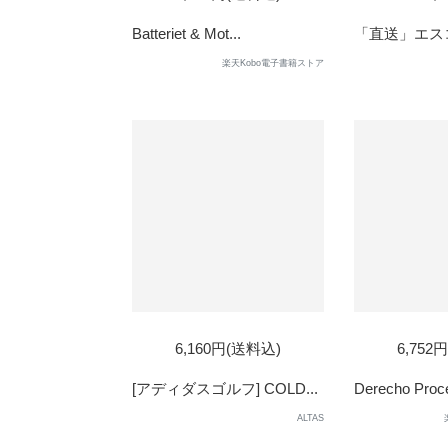
Batteriet & Mot...
「直送」エスコ E
楽天Kobo電子書籍ストア
SOLD
6,160円(送料込)
6,752
OUT
[アディダスゴルフ] COLD...
Derecho Proce
ALTAS