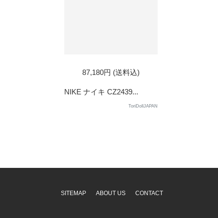
87,180円 (送料込)
NIKE ナイキ CZ2439...
ToriDollJAPAN
SITEMAP
ABOUT US
CONTACT