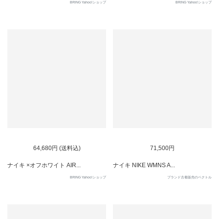
BRING Yahoo!ショップ
BRING Yahoo!ショップ
SOLD OUT
SOLD OUT
64,680円 (送料込)
71,500円
ナイキ ×オフホワイト AIR...
ナイキ NIKE WMNS A...
BRING Yahoo!ショップ
ブランド古着販売のベクトル