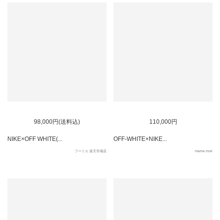
SOLD OUT
SOLD OUT
98,000円(送料込)
110,000円
NIKE×OFF WHITE(...
OFF-WHITE×NIKE...
フーリエ 楽天市場店
meme mori