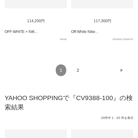
114,200円
117,300円
OFF-WHITE × NIK...
Off-White Nike...
RAISE
OPINION COSMETIC
1
2
YAHOO SHOPPINGで『CV9388-100』の検
索結果
20件中 1 - 20 件を表示