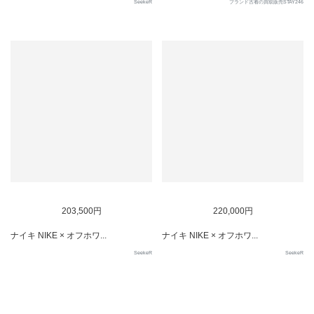
SeekeR
ブランド古着の買取販売STAY246
SOLD OUT
SOLD OUT
203,500円
220,000円
ナイキ NIKE × オフホワ...
ナイキ NIKE × オフホワ...
SeekeR
SeekeR