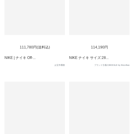
SOLD OUT
111,780円(送料込)
114,190円
NIKE | ナイキ Off-...
NIKE ナイキ サイズ:28...
お宝市番館
ブランド古着のBEEGLE by Boo-Bee