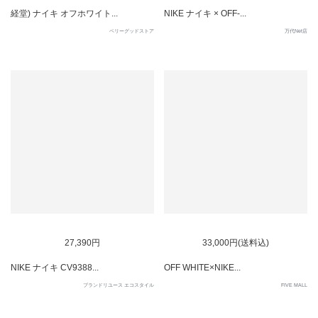
経堂) ナイキ オフホワイト...
NIKE ナイキ × OFF-...
ベリーグッドストア
万代Net店
SOLD OUT
27,390円
33,000円(送料込)
NIKE ナイキ CV9388...
OFF WHITE×NIKE...
ブランドリユース エコスタイル
FIVE MALL