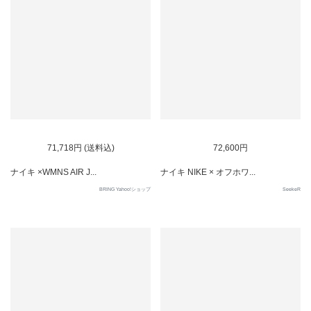
SOLD OUT
SOLD OUT
71,718円 (送料込)
72,600円
ナイキ ×WMNS AIR J...
ナイキ NIKE × オフホワ...
BRING Yahoo!ショップ
SeekeR