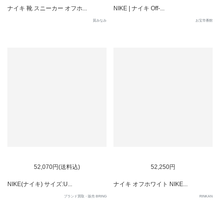
ナイキ 靴 スニーカー オフホ...
NIKE | ナイキ Off-...
質みなみ
お宝市番館
SOLD OUT
52,070円(送料込)
52,250円
NIKE(ナイキ) サイズ:U...
ナイキ オフホワイト NIKE...
ブランド買取・販売 BRING
RINKAN