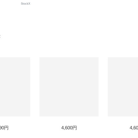
StockX
果
D
SOLD
SOL
390円
4,600円
4,6