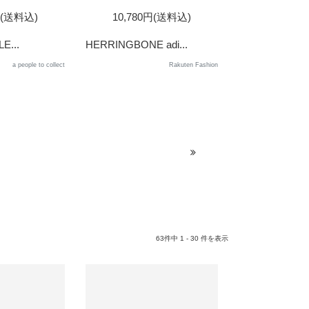
SOLD
円(送料込)
10,780円(送料込)
OUT
E...
HERRINGBONE adi...
a people to collect
Rakuten Fashion
63件中 1 - 30 件を表示