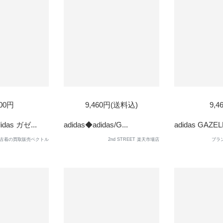
100円
9,460円(送料込)
9,4
as ガゼ...
adidas◆adidas/G...
adidas GAZELL
古着の買取販売ベクトル
2nd STREET 楽天市場店
ブラ