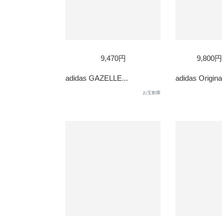
SOLD
9,470円
9,800
OUT
adidas GAZELLE...
adidas Original
お宝創庫