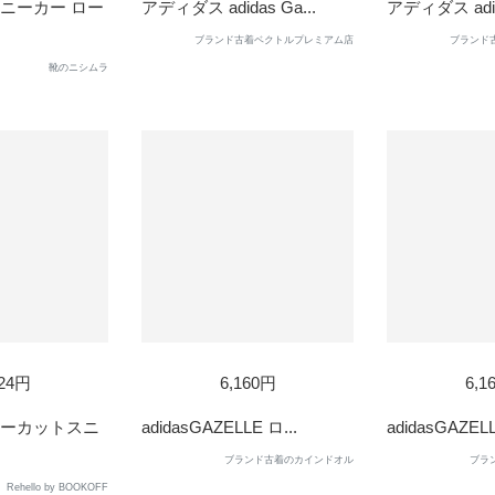
OUT
OUT
ニーカー ロー
アディダス adidas Ga...
アディダス adida
ブランド古着ベクトルプレミアム店
ブランド
靴のニシムラ
D
SOLD
324円
6,160円
6,1
OUT
ローカットスニ
adidasGAZELLE ロ...
adidasGAZELL
ブランド古着のカインドオル
ブラ
Rehello by BOOKOFF