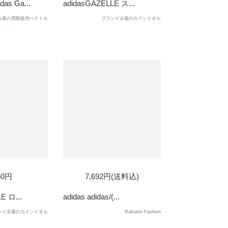
s Ga...
adidasGAZELLE ス...
古着の買取販売ベクトル
ブランド古着のカインドオル
SOLD
60円
7,692円(送料込)
OUT
E ロ...
adidas adidas/(...
ンド古着のカインドオル
Rakuten Fashion