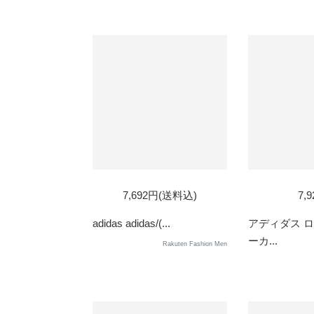
SOLD
7,692円(送料込)
7,
OUT
adidas adidas/(...
アディダス 
ーカ...
Rakuten Fashion Men