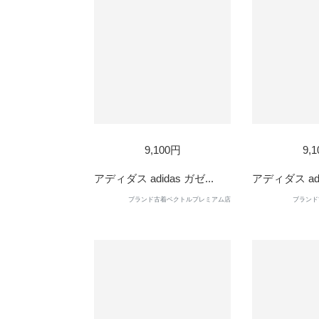
9,100円
9,
アディダス adidas ガゼ...
アディダス adid
ブランド古着ベクトルプレミアム店
ブランド