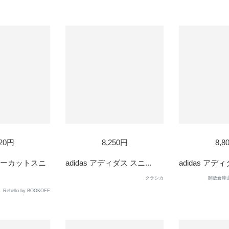
SOLD
920円
8,250円
8,8
OUT
ローカットスニ
adidas アディダス スニ...
adidas アディダ
クラシカ
開放倉庫
Rehello by BOOKOFF