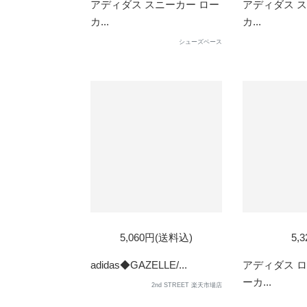
OUT
OUT
アディダス スニーカー ロー
アディダス ス
カ...
カ...
シューズベース
SOL
5,060円(送料込)
5,
OUT
adidas◆GAZELLE/...
アディダス 
ーカ...
2nd STREET 楽天市場店