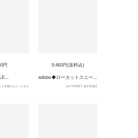
60円
9,460円(送料込)
E...
adidas◆ローカットスニー...
ンド古着のカインドオル
2nd STREET 楽天市場店