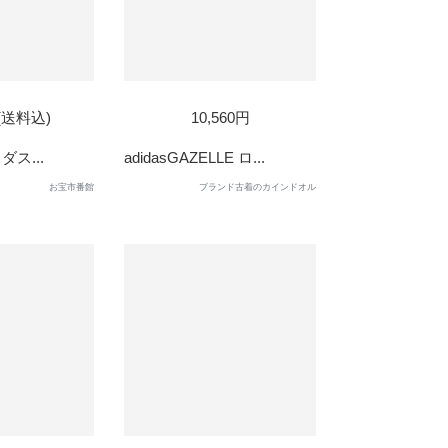
D
円(送料込)
10,560円
ィダス...
adidasGAZELLE ロ...
お宝市番館
ブランド古着のカインドオル