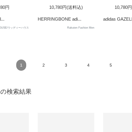
SOLD
780円
10,780円(送料込)
10,780
OUT
...
HERRINGBONE adi...
adidas GAZELL
HOUSE/ウッディーハウス
Rakuten Fashion Men
1
2
3
4
5
9』の検索結果