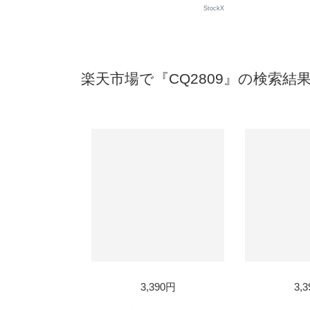
StockX
楽天市場で『CQ2809』の検索結
SOLD
SOL
3,390円
3,