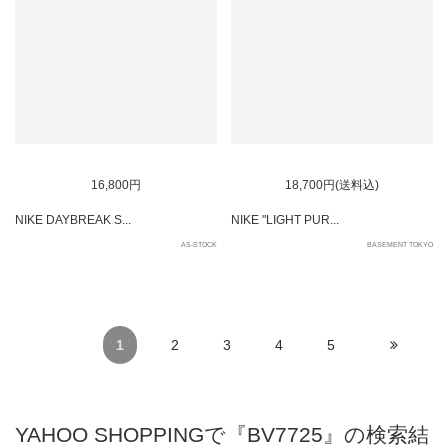
SOLD OUT
16,800円
18,700円(送料込)
NIKE DAYBREAK S...
NIKE "LIGHT PUR...
AS-STOCK
BASEMENT TOKYO
1
2
3
4
5
YAHOO SHOPPINGで『BV7725』の検索結