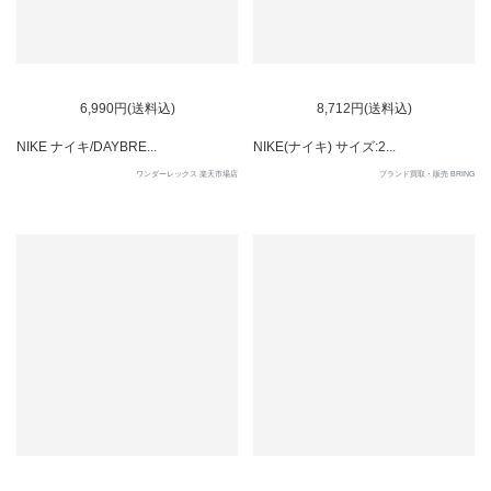
SOLD OUT
SOLD OUT
6,990円(送料込)
8,712円(送料込)
NIKE ナイキ/DAYBRE...
NIKE(ナイキ) サイズ:2...
ワンダーレックス 楽天市場店
ブランド買取・販売 BRING
SOLD OUT
SOLD OUT