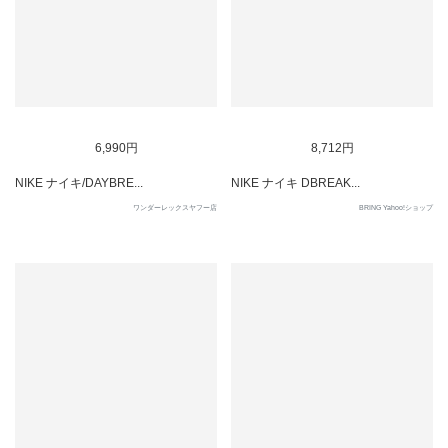
SOLD OUT
SOLD OUT
6,990円
8,712円
NIKE ナイキ/DAYBRE...
NIKE ナイキ DBREAK...
ワンダーレックスヤフー店
BRING Yahoo!ショップ