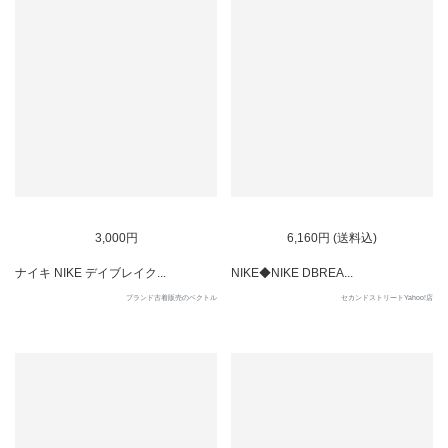
SOLD OUT
SOLD OUT
3,000円
6,160円 (送料込)
ナイキ NIKE デイブレイク...
NIKE◆NIKE DBREA...
ブランド古着販売のベクトル
セカンドストリートYahoo!店