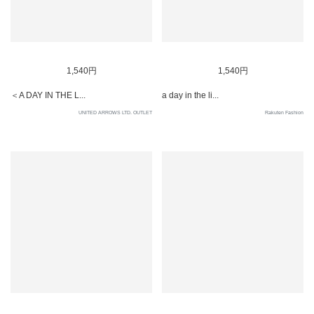
SOLD OUT
SOLD OUT
1,540円
1,540円
＜A DAY IN THE L...
a day in the li...
UNITED ARROWS LTD. OUTLET
Rakuten Fashion
SOLD OUT
SOLD OUT